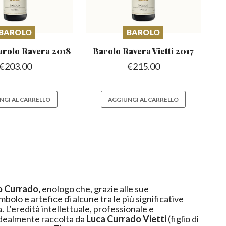
BAROLO
BAROLO
arolo
Ravera 2018
Barolo Ravera
Vietti 2017
€
203.00
€
215.00
NGI AL CARRELLO
AGGIUNGI AL CARRELLO
o Currado,
enologo che, grazie alle sue
mbolo e artefice di alcune tra le più significative
ale e
idealmente raccolta da
Luca Currado Vietti
(figlio di