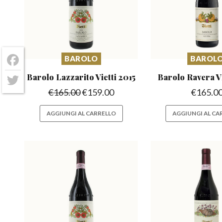
BAROLO
BAROL
Facebook
Barolo Lazzarito
Vietti 2015
Barolo Ravera
V
Twitter
€
165.00
€
159.00
€
165.0
AGGIUNGI AL CARRELLO
AGGIUNGI AL CA