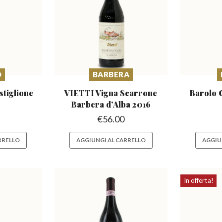
O
BARBERA
stiglione
VIETTI Vigna Scarrone
Barolo 
Barbera
d’Alba 2016
€
56.00
RRELLO
AGGIUNGI AL CARRELLO
AGGIU
In offerta!