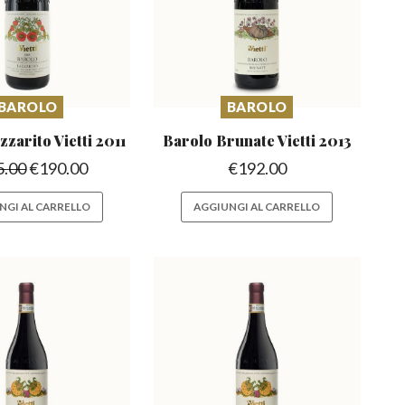
BAROLO
BAROLO
zzarito
Vietti 2011
Barolo Brunate
Vietti 2013
5.00
€
190.00
€
192.00
NGI AL CARRELLO
AGGIUNGI AL CARRELLO