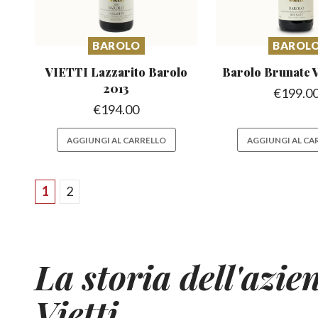
BAROLO
BAROL
VIETTI Lazzarito
Barolo
Barolo Brunate
V
2013
€
199.0
€
194.00
AGGIUNGI AL CARRELLO
AGGIUNGI AL CA
1
2
La storia dell'azie
Vietti