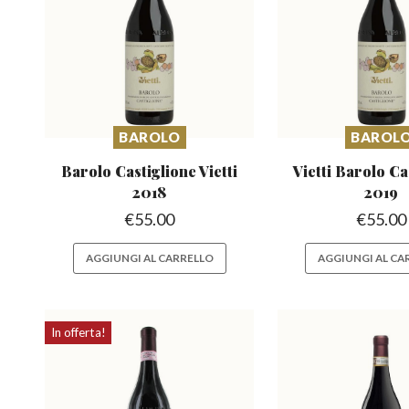
BAROLO
BAROL
Barolo Castiglione
Vietti
Vietti Barolo Ca
2018
2019
€
55.00
€
55.00
AGGIUNGI AL CARRELLO
AGGIUNGI AL CA
In offerta!