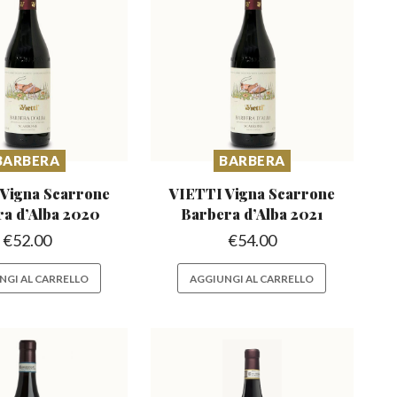
BARBERA
BARBERA
Vigna Scarrone
VIETTI Vigna Scarrone
ra
d’Alba 2020
Barbera
d’Alba 2021
€
52.00
€
54.00
NGI AL CARRELLO
AGGIUNGI AL CARRELLO