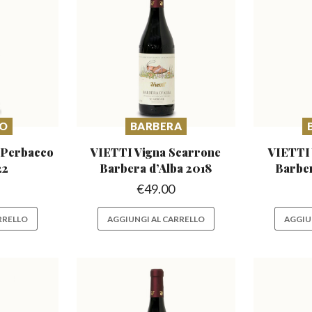
LO
BARBERA
 Perbacco
VIETTI Vigna Scarrone
VIETTI 
22
Barbera
d’Alba 2018
Barbe
€
49.00
RRELLO
AGGIUNGI AL CARRELLO
AGGIU