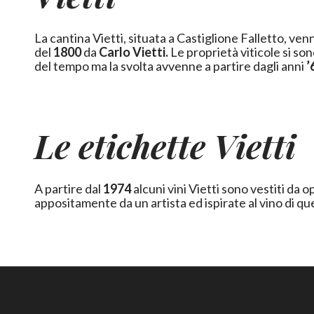
La cantina Vietti, situata a Castiglione Falletto, ven
del
1800
da
Carlo Vietti.
Le proprietà viticole si sono ampliate nel corso
del tempo ma la svolta avvenne a partire dagli anni
’
Le etichette Vietti
A partire dal
1974
alcuni vini Vietti sono vestiti da o
appositamente da un artista ed ispirate al vino di qu