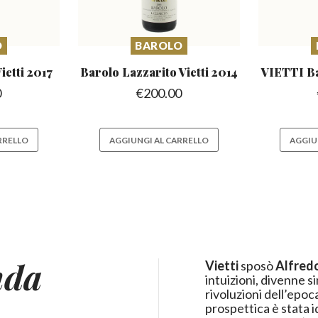
O
BAROLO
ietti 2017
Barolo Lazzarito
Vietti 2014
VIETTI B
0
€
200.00
RRELLO
AGGIUNGI AL CARRELLO
AGGIU
nda
Vietti
sposò
Alfred
intuizioni, divenne si
rivoluzioni dell’epoca. L’eredità intellettuale, profession
prospettica è stata 