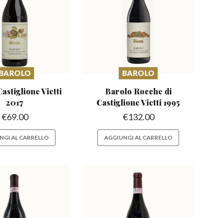
BAROLO
BAROLO
Castiglione
Vietti
Barolo Rocche di
2017
Castiglione
Vietti 1995
€
69.00
€
132.00
NGI AL CARRELLO
AGGIUNGI AL CARRELLO