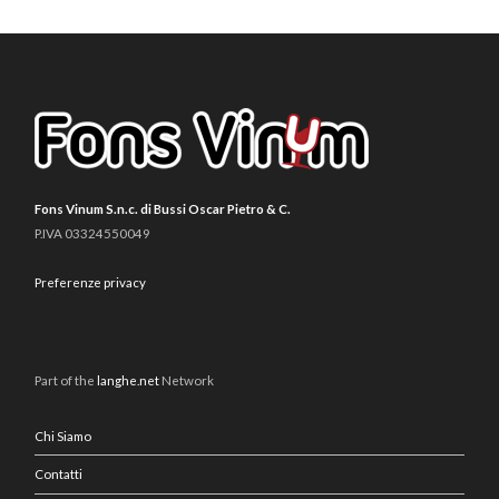
Fons Vinum S.n.c. di Bussi Oscar Pietro & C.
P.IVA 03324550049
Preferenze privacy
Part of the
langhe.net
Network
Chi Siamo
Contatti