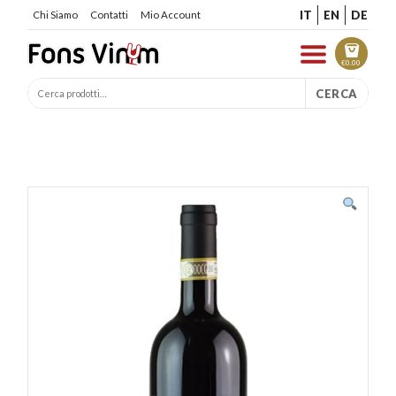
IT
EN
DE
Chi Siamo
Contatti
Mio Account
€
0.00
CERCA