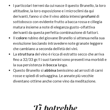
I particolari terreni da cui nasce il questo Brunello, la loro
altitudine, la loro esposizione e i microclimi da qui
derivanti, fanno sì che il vino abbia intensi
profumi
di
sottobosco con evidente frutto a bacca rossa e ciliegia
matura insieme a note di eleganza gusto-olfattiva
derivanti da questa perfetta combinazione di fattori.
Il
colore
rubino del giovane Brunello si attenua nella sua
evoluzione lasciando intravedere note granate leggere
che cambiano a seconda dell’età dei vini.
La
struttura
del vino è ricca di estratto secco che arriva
fino a 32/33 gr/l i suoi tannini sono presenti ma morbidi e
la sua persistenza in
bocca
lunga.
Questo Brunello si
abbina
benissimo ad arrosti di carni
rosse e spiedi di selvaggina. Le annate più vecchie
diventano ottime anche come vino da meditazione.
Ti potrebbe