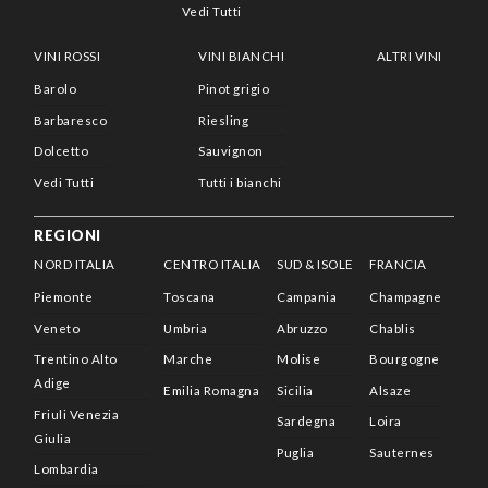
Vedi Tutti
VINI ROSSI
VINI BIANCHI
ALTRI VINI
Barolo
Pinot grigio
Barbaresco
Riesling
Dolcetto
Sauvignon
Vedi Tutti
Tutti i bianchi
REGIONI
NORD ITALIA
CENTRO ITALIA
SUD & ISOLE
FRANCIA
Piemonte
Toscana
Campania
Champagne
Veneto
Umbria
Abruzzo
Chablis
Trentino Alto
Marche
Molise
Bourgogne
Adige
Emilia Romagna
Sicilia
Alsaze
Friuli Venezia
Sardegna
Loira
Giulia
Puglia
Sauternes
Lombardia