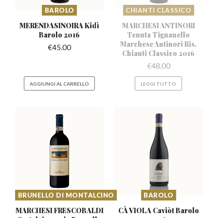
BAROLO
CHIANTI CLASSICO
MERENDASINOIRA Kidì
MARCHESI ANTINORI
Barolo 2016
Tenuta Tignanello
Marchese
Antinori Ris.
€
45.00
Chianti Classico 2016
€
48.00
AGGIUNGI AL CARRELLO
LEGGI TUTTO
BRUNELLO DI MONTALCINO
BAROLO
MARCHESI FRESCOBALDI
CÀ VIOLA Caviòt
Barolo