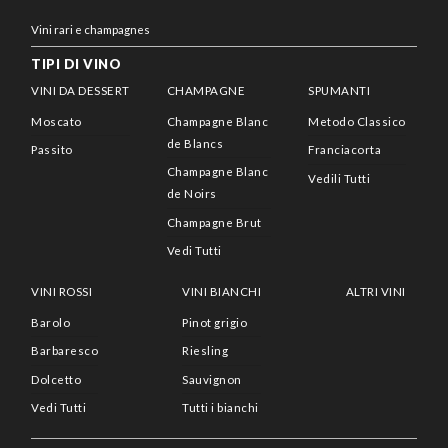
Vini rari e champagnes
TIPI DI VINO
VINI DA DESSERT
CHAMPAGNE
SPUMANTI
Moscato
Champagne Blanc
Metodo Classico
de Blancs
Passito
Franciacorta
Champagne Blanc
Vedili Tutti
de Noirs
Champagne Brut
Vedi Tutti
VINI ROSSI
VINI BIANCHI
ALTRI VINI
Barolo
Pinot grigio
Barbaresco
Riesling
Dolcetto
Sauvignon
Vedi Tutti
Tutti i bianchi