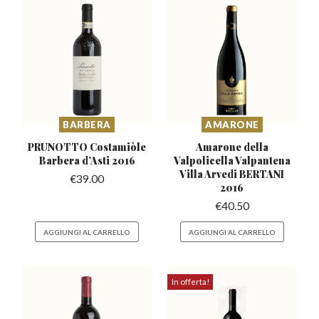
BARBERA
AMARONE
PRUNOTTO Costamiòle
Amarone della
Barbera
d’Asti 2016
Valpolicella Valpantena
Villa Arvedi BERTANI
€
39.00
2016
€
40.50
AGGIUNGI AL CARRELLO
AGGIUNGI AL CARRELLO
In offerta!