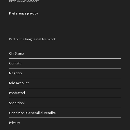
P.IVA 03324550049
Preferenze privacy
Part of the
langhe.net
Network
Chi Siamo
Contatti
Negozio
Mio Account
Produttori
Spedizioni
Condizioni Generali di Vendita
Privacy