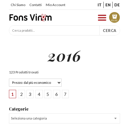
IT
EN
DE
Chi Siamo
Contatti
Mio Account
€
0.00
CERCA
2016
123 Prodotti trovati
1
2
3
4
5
6
7
Categorie
Seleziona una categoria