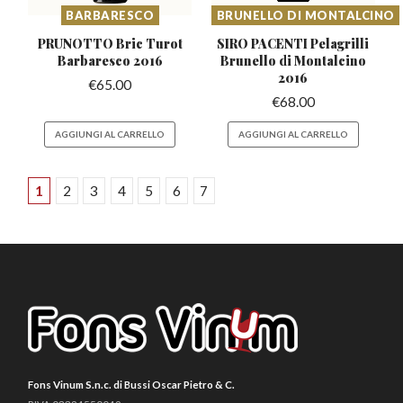
BARBARESCO
BRUNELLO DI MONTALCINO
PRUNOTTO Bric Turot
SIRO PACENTI Pelagrilli
Barbaresco 2016
Brunello
di Montalcino
2016
€
65.00
€
68.00
AGGIUNGI AL CARRELLO
AGGIUNGI AL CARRELLO
1
2
3
4
5
6
7
Fons Vinum S.n.c. di Bussi Oscar Pietro & C.