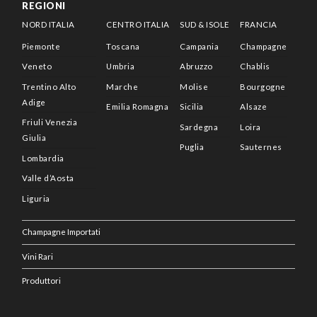
REGIONI
NORD ITALIA
CENTRO ITALIA
SUD & ISOLE
FRANCIA
Piemonte
Toscana
Campania
Champagne
Veneto
Umbria
Abruzzo
Chablis
Trentino Alto
Marche
Molise
Bourgogne
Adige
Emilia Romagna
Sicilia
Alsaze
Friuli Venezia
Sardegna
Loira
Giulia
Puglia
Sauternes
Lombardia
Valle d’Aosta
Liguria
Champagne Importati
Vini Rari
Produttori