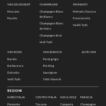
VINI DA DESSERT
CHAMPAGNE
SPUMANTI
Moscato
Champagne Blanc
Metodo Classico
de Blancs
Passito
Franciacorta
Champagne Blanc
Vedili Tutti
de Noirs
Champagne Brut
Vedi Tutti
VINI ROSSI
VINI BIANCHI
ALTRI VINI
Barolo
Pinot grigio
Barbaresco
Riesling
Dolcetto
Sauvignon
Vedi Tutti
Tutti i bianchi
REGIONI
NORD ITALIA
CENTRO ITALIA
SUD & ISOLE
FRANCIA
Piemonte
Toscana
Campania
Champagne