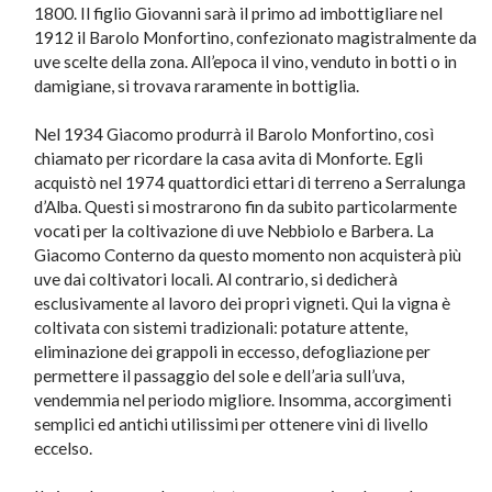
1800. Il figlio Giovanni sarà il primo ad imbottigliare nel
1912 il Barolo Monfortino, confezionato magistralmente da
uve scelte della zona. All’epoca il vino, venduto in botti o in
damigiane, si trovava raramente in bottiglia.
Nel 1934 Giacomo produrrà il Barolo Monfortino, così
chiamato per ricordare la casa avita di Monforte. Egli
acquistò nel 1974 quattordici ettari di terreno a Serralunga
d’Alba. Questi si mostrarono fin da subito particolarmente
vocati per la coltivazione di uve Nebbiolo e Barbera. La
Giacomo Conterno da questo momento non acquisterà più
uve dai coltivatori locali. Al contrario, si dedicherà
esclusivamente al lavoro dei propri vigneti. Qui la vigna è
coltivata con sistemi tradizionali: potature attente,
eliminazione dei grappoli in eccesso, defogliazione per
permettere il passaggio del sole e dell’aria sull’uva,
vendemmia nel periodo migliore. Insomma, accorgimenti
semplici ed antichi utilissimi per ottenere vini di livello
eccelso.