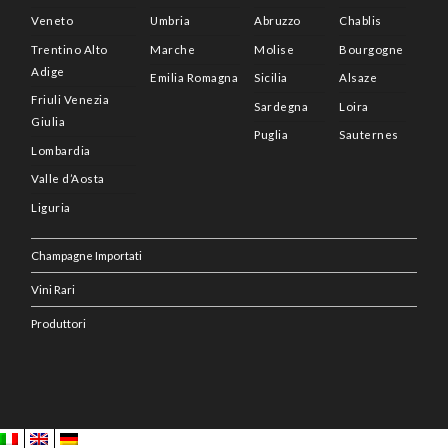
Veneto
Umbria
Abruzzo
Chablis
Trentino Alto
Marche
Molise
Bourgogne
Adige
Emilia Romagna
Sicilia
Alsaze
Friuli Venezia
Sardegna
Loira
Giulia
Puglia
Sauternes
Lombardia
Valle d’Aosta
Liguria
Champagne Importati
Vini Rari
Produttori