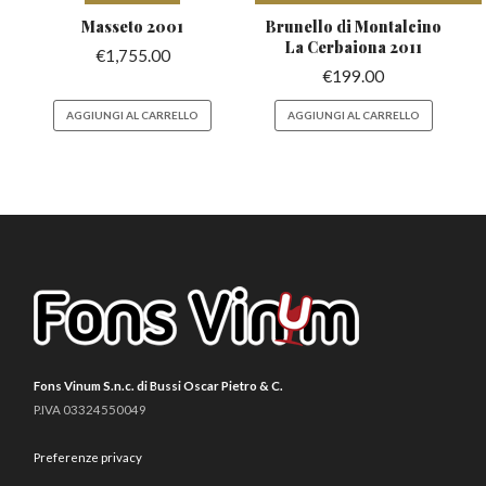
Masseto
2001
Brunello di Montalcino
La Cerbaiona 2011
€
1,755.00
€
199.00
AGGIUNGI AL CARRELLO
AGGIUNGI AL CARRELLO
Fons Vinum S.n.c. di Bussi Oscar Pietro & C.
P.IVA 03324550049
Preferenze privacy