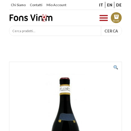
IT
EN
DE
Chi Siamo
Contatti
Mio Account
€
0.00
CERCA