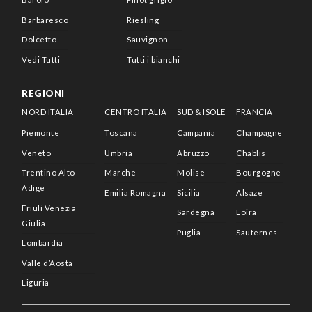
Barbaresco
Riesling
Dolcetto
Sauvignon
Vedi Tutti
Tutti i bianchi
REGIONI
NORD ITALIA
CENTRO ITALIA
SUD & ISOLE
FRANCIA
Piemonte
Toscana
Campania
Champagne
Veneto
Umbria
Abruzzo
Chablis
Trentino Alto
Marche
Molise
Bourgogne
Adige
Emilia Romagna
Sicilia
Alsaze
Friuli Venezia
Sardegna
Loira
Giulia
Puglia
Sauternes
Lombardia
Valle d’Aosta
Liguria