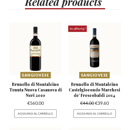
Related
products
In offerta!
SANGIOVESE
SANGIOVESE
Brunello di Montalcino
Brunello di Montalcino
Tenuta
Nuova Casanova di
Castelgiocondo
Marchesi
Neri 2010
de’ Frescobaldi 2014
€
560.00
€
44.00
€
39.60
AGGIUNGI AL CARRELLO
AGGIUNGI AL CARRELLO