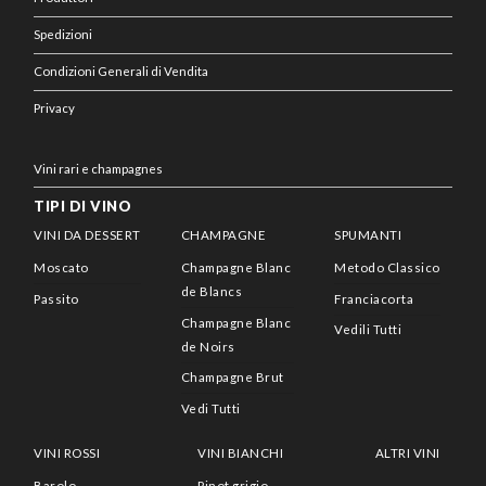
Spedizioni
Condizioni Generali di Vendita
Privacy
Vini rari e champagnes
TIPI DI VINO
VINI DA DESSERT
CHAMPAGNE
SPUMANTI
Moscato
Champagne Blanc
Metodo Classico
de Blancs
Passito
Franciacorta
Champagne Blanc
Vedili Tutti
de Noirs
Champagne Brut
Vedi Tutti
VINI ROSSI
VINI BIANCHI
ALTRI VINI
Barolo
Pinot grigio