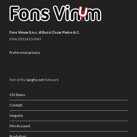
Fons Vinum S.n.c. di Bussi Oscar Pietro & C.
P.IVA 03324550049
Preferenze privacy
Part of the
langhe.net
Network
Chi Siamo
Contatti
Negozio
Mio Account
Produttori