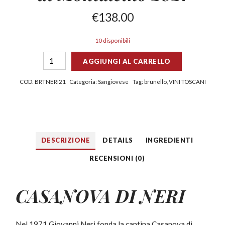
€
138.00
10 disponibili
AGGIUNGI AL CARRELLO
COD:
BRTNERI21
Categoria:
Sangiovese
Tag:
brunello
,
VINI TOSCANI
DESCRIZIONE
DETAILS
INGREDIENTI
RECENSIONI (0)
CASANOVA DI NERI
Nel 1971 Giovanni Neri fonda la cantina Casanova di