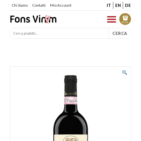
IT
EN
DE
Chi Siamo
Contatti
Mio Account
€
0.00
CERCA