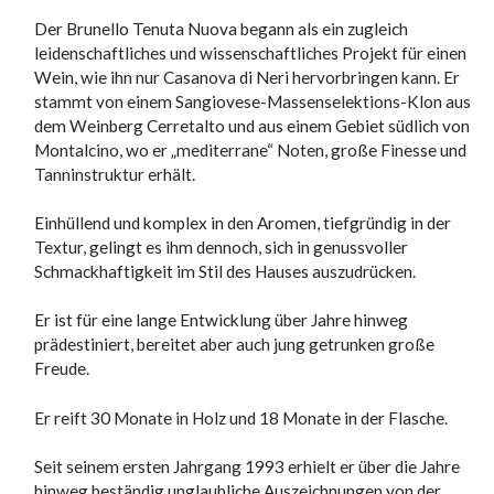
Der Brunello Tenuta Nuova begann als ein zugleich
leidenschaftliches und wissenschaftliches Projekt für einen
Wein, wie ihn nur Casanova di Neri hervorbringen kann. Er
stammt von einem Sangiovese-Massenselektions-Klon aus
dem Weinberg Cerretalto und aus einem Gebiet südlich von
Montalcino, wo er „mediterrane“ Noten, große Finesse und
Tanninstruktur erhält.
Einhüllend und komplex in den Aromen, tiefgründig in der
Textur, gelingt es ihm dennoch, sich in genussvoller
Schmackhaftigkeit im Stil des Hauses auszudrücken.
Er ist für eine lange Entwicklung über Jahre hinweg
prädestiniert, bereitet aber auch jung getrunken große
Freude.
Er reift 30 Monate in Holz und 18 Monate in der Flasche.
Seit seinem ersten Jahrgang 1993 erhielt er über die Jahre
hinweg beständig unglaubliche Auszeichnungen von der