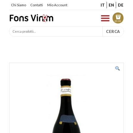
IT
EN
DE
Chi Siamo
Contatti
Mio Account
€
0.00
CERCA