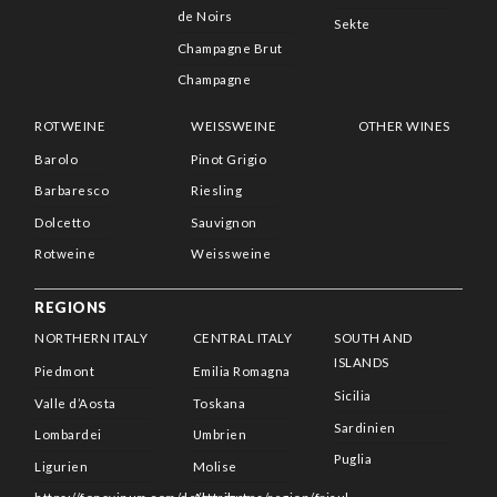
de Noirs
Sekte
Champagne Brut
Champagne
ROTWEINE
WEISSWEINE
OTHER WINES
Barolo
Pinot Grigio
Barbaresco
Riesling
Dolcetto
Sauvignon
Rotweine
Weissweine
REGIONS
NORTHERN ITALY
CENTRAL ITALY
SOUTH AND
ISLANDS
Piedmont
Emilia Romagna
Sicilia
Valle d’Aosta
Toskana
Sardinien
Lombardei
Umbrien
Puglia
Ligurien
Molise