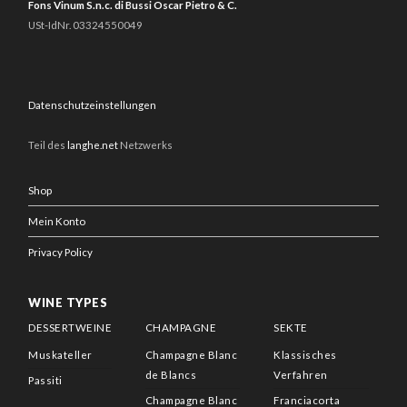
Fons Vinum S.n.c. di Bussi Oscar Pietro & C.
USt-IdNr. 03324550049
Datenschutzeinstellungen
Teil des
langhe.net
Netzwerks
Shop
Mein Konto
Privacy Policy
WINE TYPES
DESSERTWEINE
CHAMPAGNE
SEKTE
Muskateller
Champagne Blanc
Klassisches
de Blancs
Verfahren
Passiti
Champagne Blanc
Franciacorta