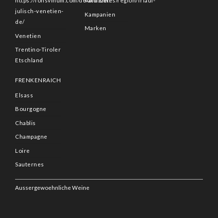
https://fonsvinum.com/de/attributes/region/friaul-
Abruzzen
julisch-venetien-
Kampanien
de/
Marken
Venetien
Trentino-Tiroler
Etschland
FRENKENRAICH
Elsass
Bourgogne
Chablis
Champagne
Loire
Sauternes
Aussergewoehnliche Weine