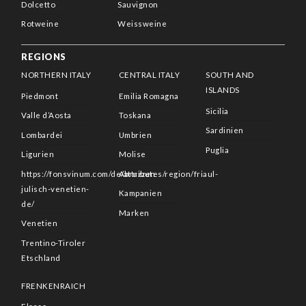
Dolcetto
Sauvignon
Rotweine
Weissweine
REGIONS
NORTHERN ITALY
CENTRAL ITALY
SOUTH AND
ISLANDS
Piedmont
Emilia Romagna
Sicilia
Valle d’Aosta
Toskana
Sardinien
Lombardei
Umbrien
Puglia
Ligurien
Molise
https://fonsvinum.com/de/attributes/region/friaul-
Abruzzen
julisch-venetien-
Kampanien
de/
Marken
Venetien
Trentino-Tiroler
Etschland
FRENKENRAICH