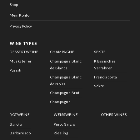
Shop
Mein Konto
Privacy Policy
WINE TYPES
DESSERTWEINE
CHAMPAGNE
SEKTE
Muskateller
Champagne Blanc
Klassisches
de Blancs
Verfahren
Passiti
Champagne Blanc
Franciacorta
de Noirs
Sekte
Champagne Brut
Champagne
ROTWEINE
WEISSWEINE
OTHER WINES
Barolo
Pinot Grigio
Barbaresco
Riesling