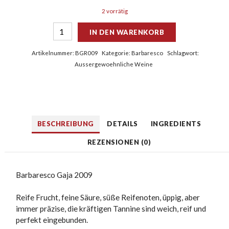
2 vorrätig
IN DEN WARENKORB
Artikelnummer:
BGR009
Kategorie:
Barbaresco
Schlagwort:
Aussergewoehnliche Weine
BESCHREIBUNG
DETAILS
INGREDIENTS
REZENSIONEN (0)
Barbaresco Gaja 2009
Reife Frucht, fei­ne Säure, süße Rei­fe­no­ten, üppig, aber
immer präzise, die kräftigen Tannine sind weich, reif und
perfekt eingebunden.