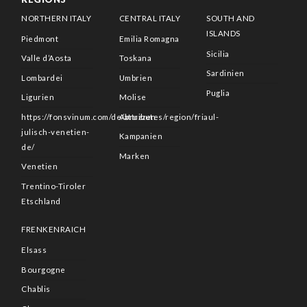
NORTHERN ITALY
CENTRAL ITALY
SOUTH AND
ISLANDS
Piedmont
Emilia Romagna
Sicilia
Valle d’Aosta
Toskana
Sardinien
Lombardei
Umbrien
Puglia
Ligurien
Molise
https://fonsvinum.com/de/attributes/region/friaul-
Abruzzen
julisch-venetien-
Kampanien
de/
Marken
Venetien
Trentino-Tiroler
Etschland
FRENKENRAICH
Elsass
Bourgogne
Chablis