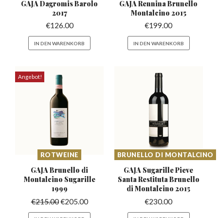
GAJA Dagromis
Barolo
GAJA Rennina Brunello
2017
Montalcino 2015
€
126.00
€
199.00
IN DEN WARENKORB
IN DEN WARENKORB
Angebot!
ROTWEINE
BRUNELLO DI MONTALCINO
GAJA Brunello di
GAJA Sugarille Pieve
Montalcino
Sugarille
Santa Restituta
Brunello
1999
di Montalcino 2015
€
215.00
€
205.00
€
230.00