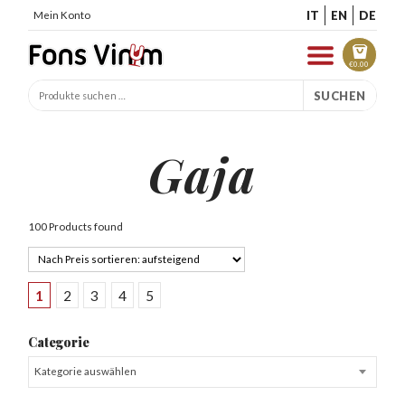
IT
EN
DE
Mein Konto
€
0.00
SUCHEN
Gaja
100 Products found
1
2
3
4
5
Categorie
Kategorie auswählen