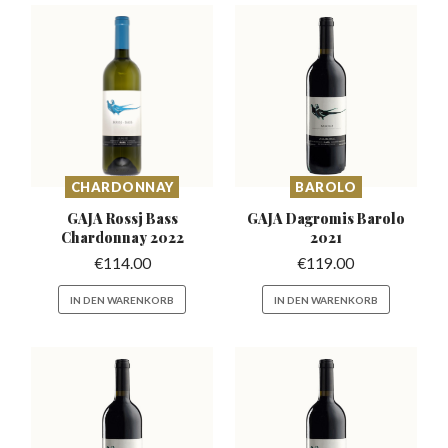
CHARDONNAY
BAROLO
GAJA Rossj Bass
GAJA Dagromis
Barolo
Chardonnay 2022
2021
€
114.00
€
119.00
IN DEN WARENKORB
IN DEN WARENKORB