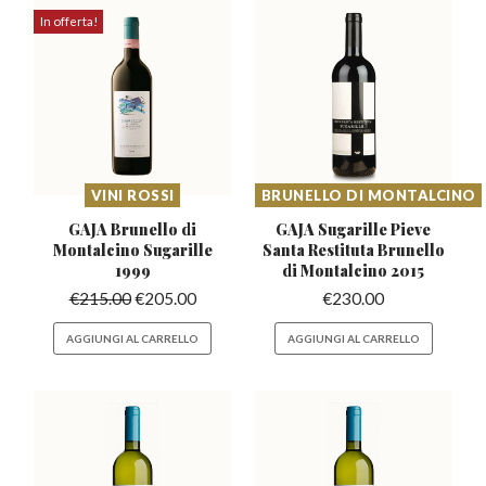
In offerta!
VINI ROSSI
BRUNELLO DI MONTALCINO
GAJA Brunello di
GAJA Sugarille Pieve
Montalcino
Sugarille
Santa Restituta
Brunello
1999
di Montalcino 2015
€
215.00
€
205.00
€
230.00
AGGIUNGI AL CARRELLO
AGGIUNGI AL CARRELLO