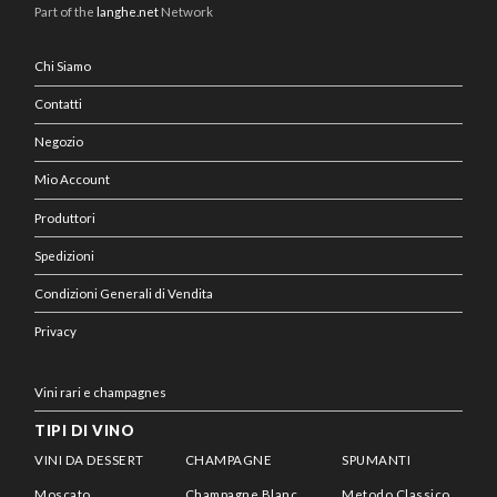
Part of the
langhe.net
Network
Chi Siamo
Contatti
Negozio
Mio Account
Produttori
Spedizioni
Condizioni Generali di Vendita
Privacy
Vini rari e champagnes
TIPI DI VINO
VINI DA DESSERT
CHAMPAGNE
SPUMANTI
Moscato
Champagne Blanc
Metodo Classico