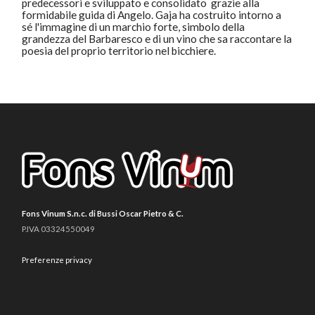
predecessori e sviluppato e consolidato grazie alla
formidabile guida di Angelo. Gaja ha costruito intorno a
sé l'immagine di un marchio forte, simbolo della
grandezza del Barbaresco e di un vino che sa raccontare la
poesia del proprio territorio nel bicchiere.
Fons Vinum S.n.c. di Bussi Oscar Pietro & C.
P.IVA 03324550049
Preferenze privacy