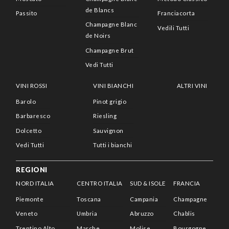
de Blancs
Passito
Franciacorta
Champagne Blanc
Vedili Tutti
de Noirs
Champagne Brut
Vedi Tutti
VINI ROSSI
VINI BIANCHI
ALTRI VINI
Barolo
Pinot grigio
Barbaresco
Riesling
Dolcetto
Sauvignon
Vedi Tutti
Tutti i bianchi
REGIONI
NORD ITALIA
CENTRO ITALIA
SUD & ISOLE
FRANCIA
Piemonte
Toscana
Campania
Champagne
Veneto
Umbria
Abruzzo
Chablis
Trentino Alto
Marche
Molise
Bourgogne