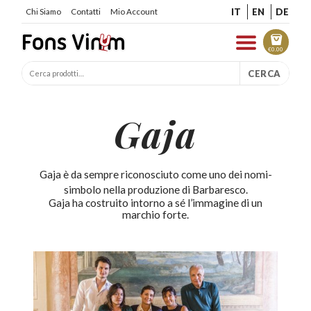
IT
EN
DE
Chi Siamo
Contatti
Mio Account
€
0.00
CERCA
Gaja
Gaja è da sempre riconosciuto come uno dei nomi-
simbolo nella produzione di Barbaresco.
Gaja ha costruito intorno a sé l’immagine di un
marchio forte.