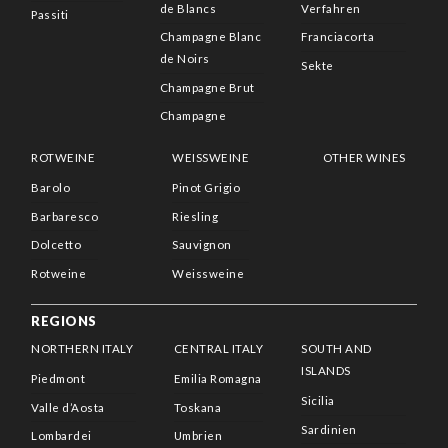
de Blancs
Verfahren
Passiti
Champagne Blanc
Franciacorta
de Noirs
Sekte
Champagne Brut
Champagne
ROTWEINE
WEISSWEINE
OTHER WINES
Barolo
Pinot Grigio
Barbaresco
Riesling
Dolcetto
Sauvignon
Rotweine
Weissweine
REGIONS
NORTHERN ITALY
CENTRAL ITALY
SOUTH AND
ISLANDS
Piedmont
Emilia Romagna
Sicilia
Valle d’Aosta
Toskana
Sardinien
Lombardei
Umbrien