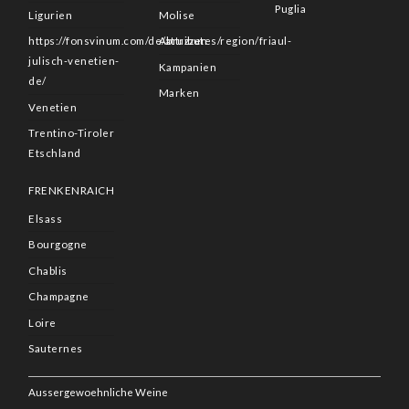
Puglia
Ligurien
Molise
https://fonsvinum.com/de/attributes/region/friaul-
Abruzzen
julisch-venetien-
Kampanien
de/
Marken
Venetien
Trentino-Tiroler
Etschland
FRENKENRAICH
Elsass
Bourgogne
Chablis
Champagne
Loire
Sauternes
Aussergewoehnliche Weine