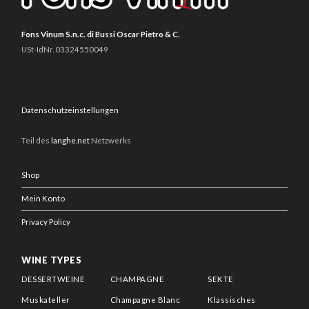
Fons Vinum S.n.c. di Bussi Oscar Pietro & C.
USt-IdNr. 03324550049
Datenschutzeinstellungen
Teil des
langhe.net
Netzwerks
Shop
Mein Konto
Privacy Policy
WINE TYPES
DESSERTWEINE
CHAMPAGNE
SEKTE
Muskateller
Champagne Blanc
Klassisches