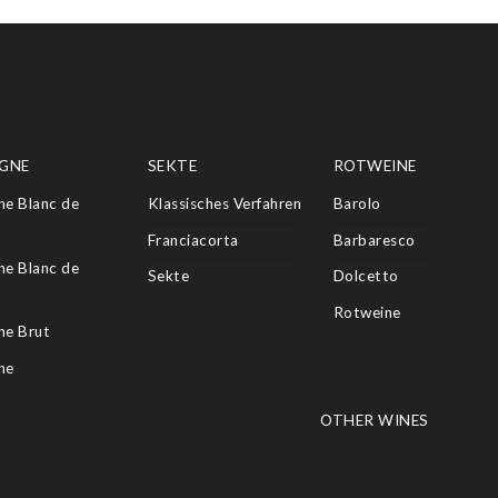
GNE
SEKTE
ROTWEINE
e Blanc de
Klassisches Verfahren
Barolo
Franciacorta
Barbaresco
e Blanc de
Sekte
Dolcetto
Rotweine
e Brut
ne
OTHER WINES