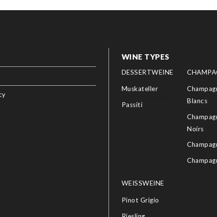
WINE TYPES
DESSERTWEINE
CHAMPA
Muskateller
Champagn
cy
Blancs
Passiti
Champagn
Noirs
Champagn
Champag
WEISSWEINE
Pinot Grigio
Riesling