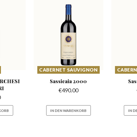
CABERNET SAUVIGNON
CABERN
ARCHESI
Sassicaia
2000
Sas
RI
€
490.00
0
KORB
IN DEN WARENKORB
IN 