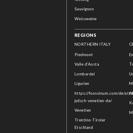
Sauvignon
Weissweine
REGIONS
NORTHERN ITALY
C
Piedmont
E
Valle d’Aosta
T
Lombardei
U
Ligurien
M
https://fonsvinum.com/de/attri
A
julisch-venetien-de/
K
Venetien
M
Trentino-Tiroler
Etschland