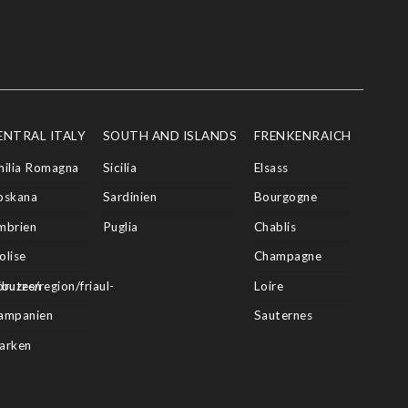
ENTRAL ITALY
SOUTH AND ISLANDS
FRENKENRAICH
milia Romagna
Sicilia
Elsass
oskana
Sardinien
Bourgogne
mbrien
Puglia
Chablis
olise
Champagne
butes/region/friaul-
bruzzen
Loire
ampanien
Sauternes
arken