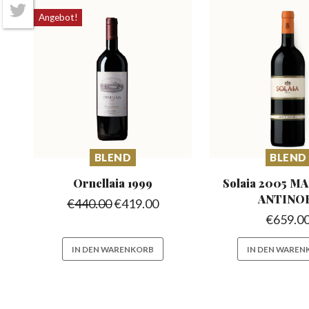
Angebot!
Twitter
BLEND
BLEND
Ornellaia
1999
Solaia 2005 M
ANTINO
€
440.00
€
419.00
€
659.0
IN DEN WARENKORB
IN DEN WAREN