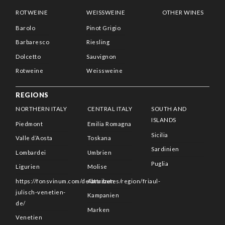
ROTWEINE
WEISSWEINE
OTHER WINES
Barolo
Pinot Grigio
Barbaresco
Riesling
Dolcetto
Sauvignon
Rotweine
Weissweine
REGIONS
NORTHERN ITALY
CENTRAL ITALY
SOUTH AND
ISLANDS
Piedmont
Emilia Romagna
Sicilia
Valle d’Aosta
Toskana
Sardinien
Lombardei
Umbrien
Puglia
Ligurien
Molise
https://fonsvinum.com/de/attributes/region/friaul-
Abruzzen
julisch-venetien-
Kampanien
de/
Marken
Venetien