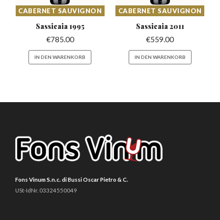
CABERNET SAUVIGNON
CABERNET SAUVIGNON
Sassicaia
1995
Sassicaia
2011
€
785.00
€
559.00
IN DEN WARENKORB
IN DEN WARENKORB
Fons Vinum S.n.c. di Bussi Oscar Pietro & C.
USt-IdNr. 03324550049