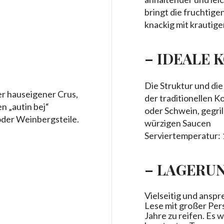
bringt die fruchtig
knackig mit krautige
– IDEALE 
Die Struktur und di
er hauseigener Crus,
der traditionellen K
n „autin bej“
oder Schwein, gegrill
oder Weinbergsteile.
würzigen Saucen
Serviertemperatur: 
– LAGERUN
Vielseitig und anspr
Lese mit großer Per
Jahre zu reifen. Es 