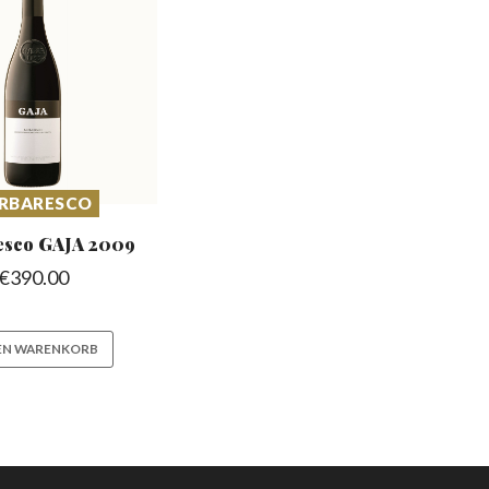
RBARESCO
esco
GAJA 2009
€
390.00
DEN WARENKORB