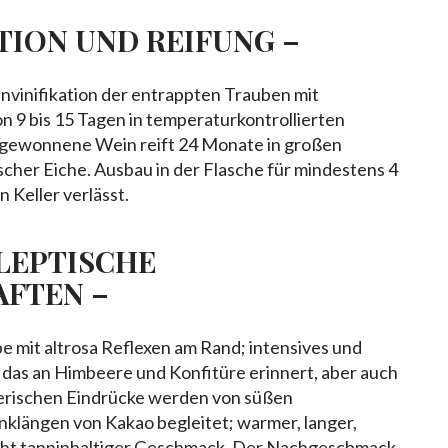
ATION UND REIFUNG –
invinifikation der entrappten Trauben mit
n 9 bis 15 Tagen in temperaturkontrollierten
 gewonnene Wein reift 24 Monate in großen
cher Eiche. Ausbau in der Flasche für mindestens 4
 Keller verlässt.
LEPTISCHE
AFTEN –
e mit altrosa Reflexen am Rand; intensives und
 das an Himbeere und Konfitüre erinnert, aber auch
herischen Eindrücke werden von süßen
längen von Kakao begleitet; warmer, langer,
icht tanninhaltiger Geschmack. Der Nachgeschmack