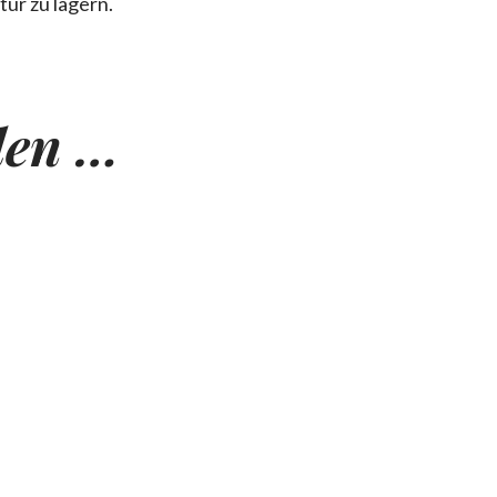
ur zu lagern.
len …