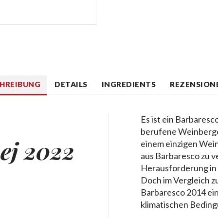
CHREIBUNG
DETAILS
INGREDIENTS
REZENSIONE
Es ist ein Barbares
berufene Weinberge 
ej 2022
einem einzigen Wein
aus Barbaresco zu ve
Herausforderung in 
Doch im Vergleich z
Barbaresco 2014 ein
klimatischen Bedin