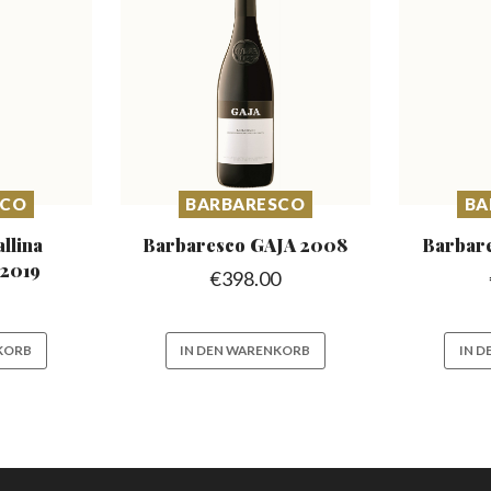
SCO
BARBARESCO
BA
lina
Barbaresco
GAJA 2008
Barbar
o
2019
€
398.00
KORB
IN DEN WARENKORB
IN 