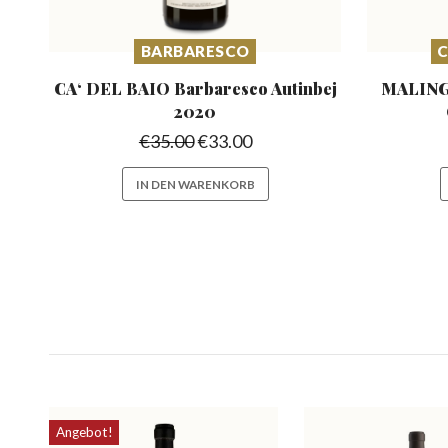
BARBARESCO
C
CA‘ DEL BAIO Barbaresco
Autinbej
MALING
2020
€
35.00
€
33.00
IN DEN WARENKORB
Angebot!