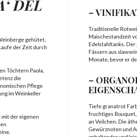
A‘ DEL
– VINIFIK
Traditionelle Rotwe
Maischestandzeit vo
 Weinberge gehütet,
Edelstahltanks. Der
 Laufe der Zeit durch
Fässern aus slawonis
Monate, bevor er den
en Töchtern Paola,
– ORGANO
etenz die
onomischen Pflege
EIGENSCH
tung im Weinkeller
Tiefe granatrot Farb
fruchtiges Bouquet,
 mit der eigenen
an Veilchen. Die ät
ren
Gewürznoten und Ank
eine.
anhaltender und le