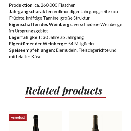
Produktion:
ca. 260.000 Flaschen
Jahrgangscharakter:
vollmundiger Jahrgang, reife rote
Früchte, kräftige Tannine, große Struktur
Eigenschaften des Weinbergs
: verschiedene Weinberge
im Ursprungsgebiet
Lagerfähigkeit
: 30 Jahre ab Jahrgang
Eigentümer der Weinberge:
54 Mitglieder
Speiseempfehlungen:
Eiernudeln, Fleischgerichte und
mittelalter Käse
Related
products
Angebot!