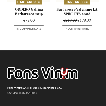
BARBARESCO
BARBARESCO
ODDERO Gallina
Barbaresco Valeirano
LA
Barbaresco
2019
SPINETTA 2008
€
72.00
€
219.00
€
198.00
IN DEN WARENKORB
IN DEN WARENKORB
Fons Vinum S.n.c. di Bussi Oscar Pietro & C.
USt-IdNr. 03324550049