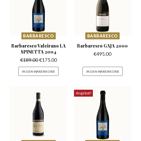
BARBARESCO
BARBARESCO
Barbaresco Valeirano
LA
Barbaresco
GAJA 2000
SPINETTA 2004
€
495.00
€
189.00
€
175.00
IN DEN WARENKORB
IN DEN WARENKORB
Angebot!