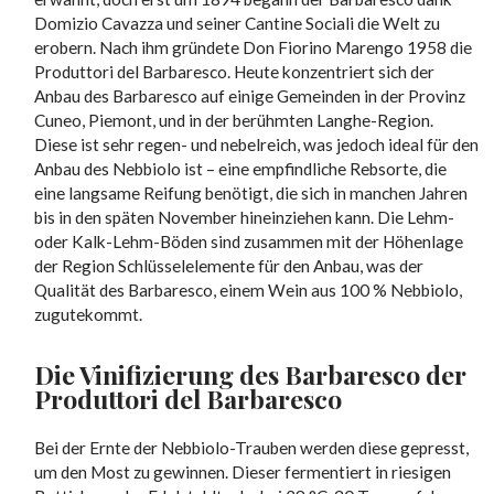
Domizio Cavazza und seiner Cantine Sociali die Welt zu
erobern. Nach ihm gründete Don Fiorino Marengo 1958 die
Produttori del Barbaresco. Heute konzentriert sich der
Anbau des Barbaresco auf einige Gemeinden in der Provinz
Cuneo, Piemont, und in der berühmten Langhe-Region.
Diese ist sehr regen- und nebelreich, was jedoch ideal für den
Anbau des Nebbiolo ist – eine empfindliche Rebsorte, die
eine langsame Reifung benötigt, die sich in manchen Jahren
bis in den späten November hineinziehen kann. Die Lehm-
oder Kalk-Lehm-Böden sind zusammen mit der Höhenlage
der Region Schlüsselelemente für den Anbau, was der
Qualität des Barbaresco, einem Wein aus 100 % Nebbiolo,
zugutekommt.
Die Vinifizierung des Barbaresco der
Produttori del Barbaresco
Bei der Ernte der Nebbiolo-Trauben werden diese gepresst,
um den Most zu gewinnen. Dieser fermentiert in riesigen