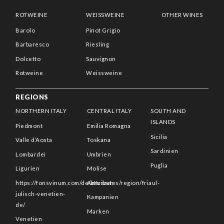
ROTWEINE
WEISSWEINE
OTHER WINES
Barolo
Pinot Grigio
Barbaresco
Riesling
Dolcetto
Sauvignon
Rotweine
Weissweine
REGIONS
NORTHERN ITALY
CENTRAL ITALY
SOUTH AND
ISLANDS
Piedmont
Emilia Romagna
Sicilia
Valle d’Aosta
Toskana
Sardinien
Lombardei
Umbrien
Puglia
Ligurien
Molise
https://fonsvinum.com/de/attributes/region/friaul-
Abruzzen
julisch-venetien-
Kampanien
de/
Marken
Venetien