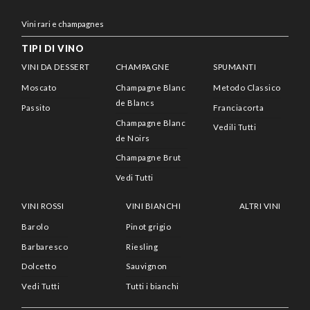
Vini rari e champagnes
TIPI DI VINO
VINI DA DESSERT
CHAMPAGNE
SPUMANTI
Moscato
Champagne Blanc
Metodo Classico
de Blancs
Passito
Franciacorta
Champagne Blanc
Vedili Tutti
de Noirs
Champagne Brut
Vedi Tutti
VINI ROSSI
VINI BIANCHI
ALTRI VINI
Barolo
Pinot grigio
Barbaresco
Riesling
Dolcetto
Sauvignon
Vedi Tutti
Tutti i bianchi