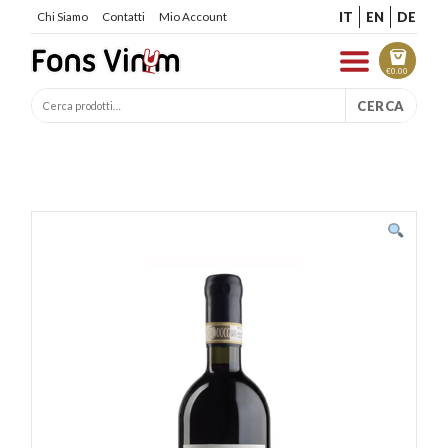
IT
EN
DE
Chi Siamo
Contatti
Mio Account
€
0.00
CERCA