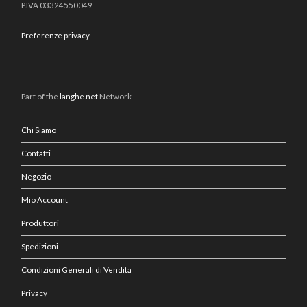
P.IVA 03324550049
Preferenze privacy
Part of the
langhe.net
Network
Chi Siamo
Contatti
Negozio
Mio Account
Produttori
Spedizioni
Condizioni Generali di Vendita
Privacy