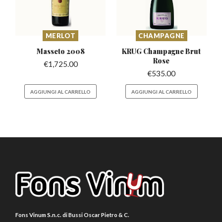
MERLOT
CHAMPAGNE
Masseto
2008
KRUG Champagne
Brut
Rose
€
1,725.00
€
535.00
AGGIUNGI AL CARRELLO
AGGIUNGI AL CARRELLO
Fons Vinum S.n.c. di Bussi Oscar Pietro & C.