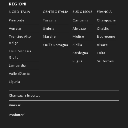
REGIONI
NORD ITALIA
CENTRO ITALIA
SUD & ISOLE
FRANCIA
Piemonte
Toscana
Campania
Champagne
Veneto
Umbria
Abruzzo
Chablis
Trentino Alto
Marche
Molise
Bourgogne
Adige
Emilia Romagna
Sicilia
Alsaze
Friuli Venezia
Sardegna
Loira
Giulia
Puglia
Sauternes
Lombardia
Valle d’Aosta
Liguria
Champagne Importati
Vini Rari
Produttori