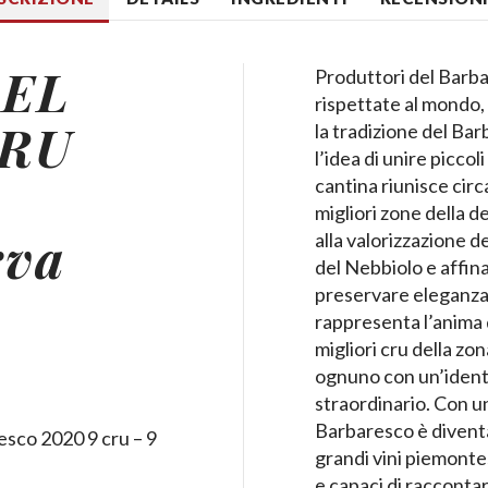
EL
Produttori del Barba
rispettate al mondo,
CRU
la tradizione del Ba
l’idea di unire piccoli
cantina riunisce circa
migliori zone della 
rva
alla valorizzazione de
del Nebbiolo e affina
preservare eleganza
rappresenta l’anima 
migliori cru della zo
ognuno con un’identi
straordinario. Con un
Barbaresco è diventa
o 2020 9 cru – 9
grandi vini piemonte
e capaci di racconta