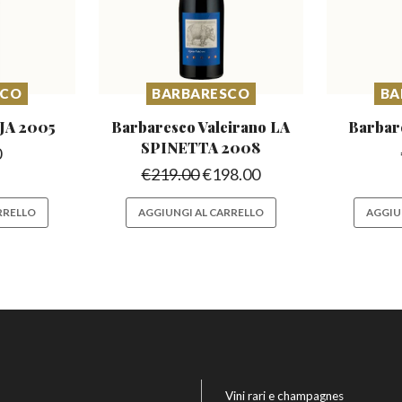
SCO
BARBARESCO
BA
JA 2005
Barbaresco Valeirano
LA
Barbar
SPINETTA 2008
0
€
219.00
€
198.00
RRELLO
AGGIUNGI AL CARRELLO
AGGIU
Vini rari e champagnes