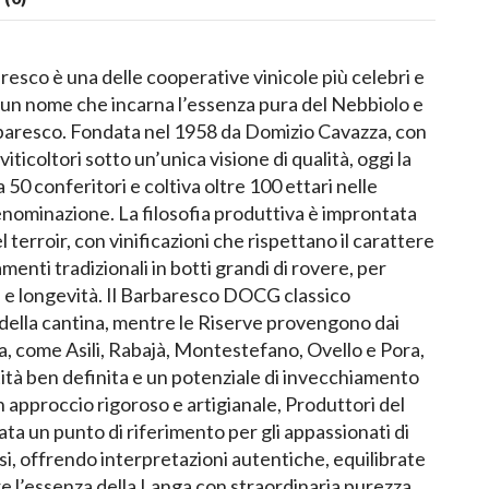
resco è una delle cooperative vinicole più celebri e
 un nome che incarna l’essenza pura del Nebbiolo e
rbaresco. Fondata nel 1958 da Domizio Cavazza, con
 viticoltori sotto un’unica visione di qualità, oggi la
 50 conferitori e coltiva oltre 100 ettari nelle
denominazione. La filosofia produttiva è improntata
l terroir, con vinificazioni che rispettano il carattere
menti tradizionali in botti grandi di rovere, per
 e longevità. Il Barbaresco DOCG classico
della cantina, mentre le Riserve provengono dai
na, come Asili, Rabajà, Montestefano, Ovello e Pora,
tà ben definita e un potenziale di invecchiamento
 approccio rigoroso e artigianale, Produttori del
ta un punto di riferimento per gli appassionati di
si, offrendo interpretazioni autentiche, equilibrate
re l’essenza della Langa con straordinaria purezza