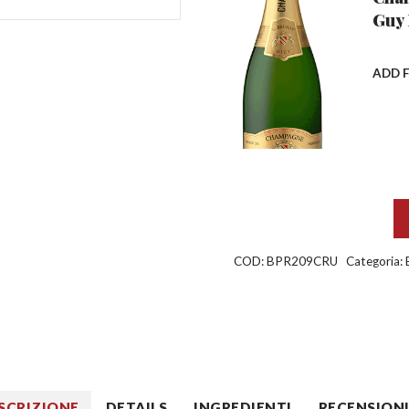
Guy 
ADD 
COD:
BPR209CRU
Categoria:
SCRIZIONE
DETAILS
INGREDIENTI
RECENSIONI 