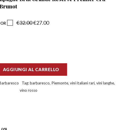
Brunot
€
32.00
€
27.00
FOR
AGGIUNGI AL CARRELLO
Barbaresco
Tag:
barbaresco
,
Piemonte
,
vini italiani rari
,
vini langhe
,
vino rosso
(0)