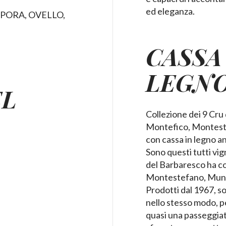
ed eleganza.
 PORA, OVELLO,
CASSA
LEGN
EL
Collezione dei 9 Cru 
Montefico, Monteste
con cassa in legno a
Sono questi tutti vig
del Barbaresco ha co
Montestefano, Munca
Prodotti dal 1967, so
nello stesso modo, p
quasi una passeggiat