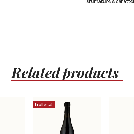
sfumature e caratter
Related
products
In offerta!