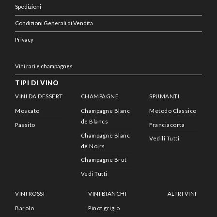
Spedizioni
Condizioni Generali di Vendita
Privacy
Vini rari e champagnes
TIPI DI VINO
VINI DA DESSERT
CHAMPAGNE
SPUMANTI
Moscato
Champagne Blanc
Metodo Classico
de Blancs
Passito
Franciacorta
Champagne Blanc
Vedili Tutti
de Noirs
Champagne Brut
Vedi Tutti
VINI ROSSI
VINI BIANCHI
ALTRI VINI
Barolo
Pinot grigio