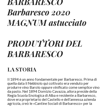
BARBARESCO
Barbaresco 2020
MAGNUM astucciato
PRODUTTORI DEL
BARBARESCO
LA STORIA
Il 1894 è un anno fondamentale per Barbaresco. Prima di
quella data il Nebbiolo qui coltivato era venduto per
produrre vino Barolo oppure vinificato come semplice vino
da pasto. Nel 1894 Domizio Cavazza, allora preside della
Regia Scuola Enologica di Alba e residente a Barbaresco,
dove era proprietario del Castello e dell’annessa azienda
agricola, creò le «Cantine Sociali di Barbaresco» per la