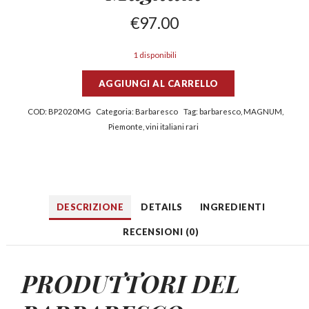
€
97.00
1 disponibili
AGGIUNGI AL CARRELLO
COD:
BP2020MG
Categoria:
Barbaresco
Tag:
barbaresco
,
MAGNUM
,
Piemonte
,
vini italiani rari
DESCRIZIONE
DETAILS
INGREDIENTI
RECENSIONI (0)
PRODUTTORI DEL