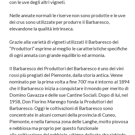
con le uve degli altri vigneti.
Nelle annate normali le riserve non sono prodotte e le uve
dei crus sono utilizzate per produrre il Barbaresco,
elevandone la qualità intrinseca.
Grazie alla varietà di vigneti utilizzati il Barbaresco dei
“Produttori” esprime al meglio le caratteristiche specifiche
di ogni annata con grande equilibrio ed armonia.
Il Barbaresco dei Produttori del Barbaresco è uno dei vini
rossi più pregiati del Piemonte, dalla storia antica. Venne
nominato per la prima volta a fine 700′ ma è intorno al 1894
che il Barbaresco inizia a conquistare il mondo per merito di
Domino Gavazza e delle sue Cantine Sociali. Dopo di lui, nel
1958, Don Fiorino Marengo fonda la Produttori del
Barbaresco. Oggi le coltivazioni di Barbaresco sono
concentrate in alcuni comuni della provincia di Cuneo,
Piemonte, e nella famosa zona delle Langhe, molto piovosa
e nebbiosa ma proprio per questo funzionale
alla coltivazione del nebbiolo, vitigno delicato che richiede