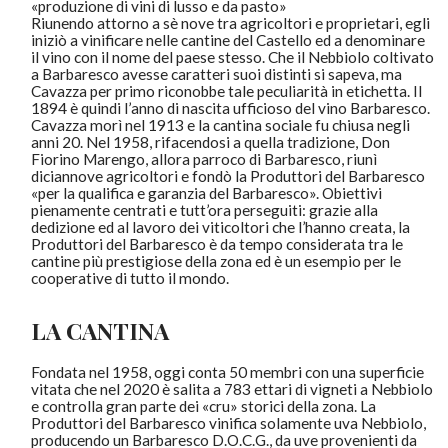
«produzione di vini di lusso e da pasto»
Riunendo attorno a sè nove tra agricoltori e proprietari, egli
iniziò a vinificare nelle cantine del Castello ed a denominare
il vino con il nome del paese stesso. Che il Nebbiolo coltivato
a Barbaresco avesse caratteri suoi distinti si sapeva, ma
Cavazza per primo riconobbe tale peculiarità in etichetta. Il
1894 è quindi l’anno di nascita ufficioso del vino Barbaresco.
Cavazza morì nel 1913 e la cantina sociale fu chiusa negli
anni 20. Nel 1958, rifacendosi a quella tradizione, Don
Fiorino Marengo, allora parroco di Barbaresco, riunì
diciannove agricoltori e fondò la Produttori del Barbaresco
«per la qualifica e garanzia del Barbaresco». Obiettivi
pienamente centrati e tutt’ora perseguiti: grazie alla
dedizione ed al lavoro dei viticoltori che l’hanno creata, la
Produttori del Barbaresco è da tempo considerata tra le
cantine più prestigiose della zona ed è un esempio per le
cooperative di tutto il mondo.
LA CANTINA
Fondata nel 1958, oggi conta 50 membri con una superficie
vitata che nel 2020 è salita a 783 ettari di vigneti a Nebbiolo
e controlla gran parte dei «cru» storici della zona. La
Produttori del Barbaresco vinifica solamente uva Nebbiolo,
producendo un Barbaresco D.O.C.G., da uve provenienti da