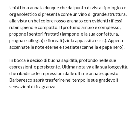
Un’ottima annata dunque che dal punto di vista tipologico e
organolettico si presenta come un vino di grande struttura,
alla vista un bel colore rosso granato con evidenti riflessi
rubini, pieno e compatto. Il profumo ampio e complesso,
propone i sentori fruttati (lampone e la sua confettura,
prugna e ciliegia) e floreali (viola appassita e iris). Appena
accennate le note eteree e speziate (cannella e pepe nero).
In bocca è deciso di buona sapidità, profondo nelle sue
espressioni e persistente. Ultima nota va alla sua longevità,
che ribadisce le impressioni dalle ultime annate: questo
Barbaresco saprà trasferire nel tempo le sue gradevoli
sensazioni di fragranza.