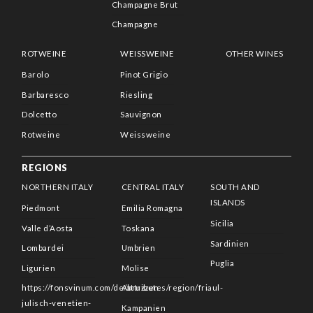
Champagne Brut
Champagne
ROTWEINE
WEISSWEINE
OTHER WINES
Barolo
Pinot Grigio
Barbaresco
Riesling
Dolcetto
Sauvignon
Rotweine
Weissweine
REGIONS
NORTHERN ITALY
CENTRAL ITALY
SOUTH AND
ISLANDS
Piedmont
Emilia Romagna
Sicilia
Valle d’Aosta
Toskana
Sardinien
Lombardei
Umbrien
Puglia
Ligurien
Molise
https://fonsvinum.com/de/attributes/region/friaul-
Abruzzen
julisch-venetien-
Kampanien