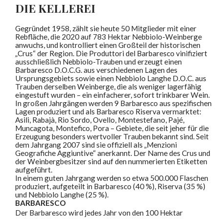
DIE KELLEREI
Gegründet 1958, zählt sie heute 50 Mitglieder mit einer
Rebfläche, die 2020 auf 783 Hektar Nebbiolo-Weinberge
anwuchs, und kontrolliert einen Großteil der historischen
„Crus“ der Region. Die Produttori del Barbaresco vinifiziert
ausschließlich Nebbiolo-Trauben und erzeugt einen
Barbaresco D.O.C.G. aus verschiedenen Lagen des
Ursprungsgebiets sowie einen Nebbiolo Langhe D.O.C. aus
Trauben derselben Weinberge, die als weniger lagerfähig
eingestuft wurden – ein einfacherer, sofort trinkbarer Wein.
In großen Jahrgängen werden 9 Barbaresco aus spezifischen
Lagen produziert und als Barbaresco Riserva vermarktet:
Asili, Rabajà, Rio Sordo, Ovello, Montestefano, Pajé,
Muncagota, Montefico, Pora – Gebiete, die seit jeher für die
Erzeugung besonders wertvoller Trauben bekannt sind. Seit
dem Jahrgang 2007 sind sie offiziell als „Menzioni
Geografiche Aggiuntive“ anerkannt. Der Name des Crus und
der Weinbergbesitzer sind auf den nummerierten Etiketten
aufgeführt.
In einem guten Jahrgang werden so etwa 500.000 Flaschen
produziert, aufgeteilt in Barbaresco (40 %), Riserva (35 %)
und Nebbiolo Langhe (25 %).
BARBARESCO
Der Barbaresco wird jedes Jahr von den 100 Hektar