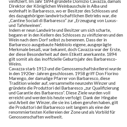
vinifiziert. Im Jahr 1894 gründete Domizio Cavazza, damals
Direktor der Königlichen Weinbauschule in Alba und
wohnhaft in Barbaresco, wo er Besitzer des Schlosses und
des dazugehörigen landwirtschaftlichen Betriebs war, die
„Cantine Sociali di Barbaresco“ zur „Erzeugung von Luxus-
und Tafelweinen“.
Indem er neun Landwirte und Besitzer um sich scharte,
begann er in den Kellern des Schlosses zu vinifizieren und den
Wein nach dem Dorf selbst zu benennen. Dass der in
Barbaresco ausgebaute Nebbiolo eigene, ausgeprägte
Merkmale besaß, war bekannt, doch Cavazza war der Erste,
der diese Besonderheit auf dem Etikett anerkannte. 1894
gilt somit als das inoffizielle Geburtsjahr des Barbaresco-
Weins.
Cavazza starb 1913 und die Genossenschaftskellerei wurde
in den 1920er-Jahren geschlossen. 1958 griff Don Fiorino
Marengo, der damalige Pfarrer von Barbaresco, diese
Tradition wieder auf, versammelte neunzehn Winzer und
gründete die Produttori del Barbaresco „zur Qualifizierung
und Garantie des Barbaresco“. Diese Ziele wurden voll
erreicht und werden bis heute verfolgt: Dank der Hingabe
und Arbeit der Winzer, die sie ins Leben gerufen haben, gilt
die Produttori del Barbaresco seit langem als eine der
renommiertesten Kellereien der Zone und als Vorbild für
Genossenschaften weltweit.