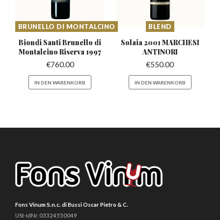
BRUNELLO DI MONTALCINO
BLEND
Biondi Santi Brunello di
Solaia 2001 MARCHESI
Montalcino Riserva 1997
ANTINORI
€
760.00
€
550.00
IN DEN WARENKORB
IN DEN WARENKORB
Fons Vinum S.n.c. di Bussi Oscar Pietro & C.
USt-IdNr. 03324550049