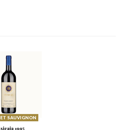
ET SAUVIGNON
ssicaia
1995