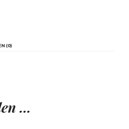
N (0)
len …