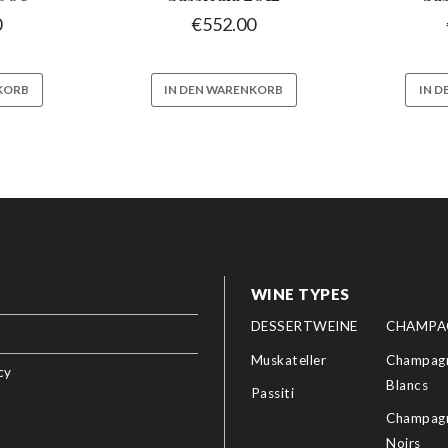
0
€
552.00
KORB
IN DEN WARENKORB
IN 
WINE TYPES
DESSERTWEINE
CHAMPA
Muskateller
Champagn
cy
Blancs
Passiti
Champagn
Noirs