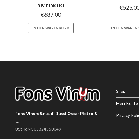
ANTINORI
€
525.0
€
687.00
IN DEN WARENKORB
IN DEN WAREN
Shop
Mein Konto
Fons Vinum S.n.c. di Bussi Oscar Pietro &
Privacy Poli
C.
USt-IdNr. 03324550049