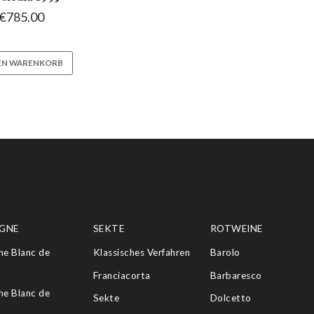
€
785.00
DEN WARENKORB
GNE
SEKTE
ROTWEINE
e Blanc de
Klassisches Verfahren
Barolo
Franciacorta
Barbaresco
e Blanc de
Sekte
Dolcetto