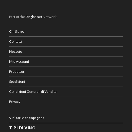
Part of the
langhe.net
Network
Chi Siamo
Contatti
Negozio
Mio Account
Produttori
Spedizioni
Condizioni Generali di Vendita
Privacy
Vini rari e champagnes
TIPI DI VINO