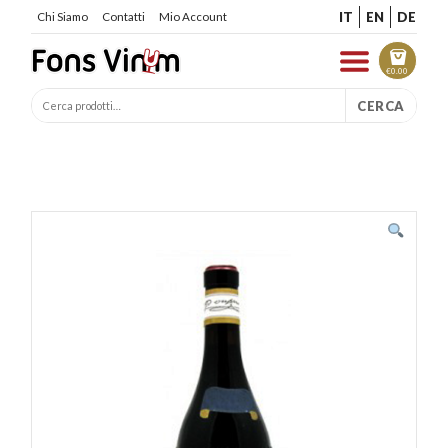
IT
EN
DE
Chi Siamo
Contatti
Mio Account
€
0.00
CERCA