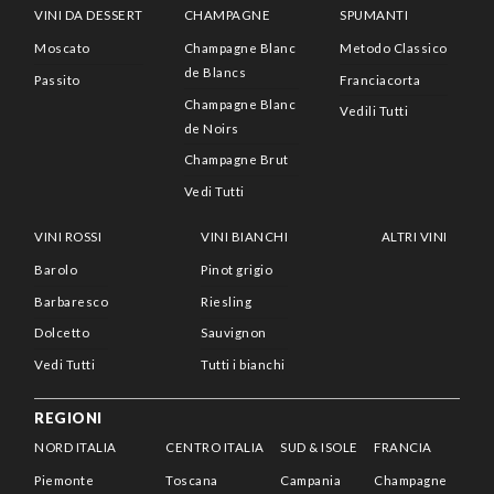
VINI DA DESSERT
CHAMPAGNE
SPUMANTI
Moscato
Champagne Blanc
Metodo Classico
de Blancs
Passito
Franciacorta
Champagne Blanc
Vedili Tutti
de Noirs
Champagne Brut
Vedi Tutti
VINI ROSSI
VINI BIANCHI
ALTRI VINI
Barolo
Pinot grigio
Barbaresco
Riesling
Dolcetto
Sauvignon
Vedi Tutti
Tutti i bianchi
REGIONI
NORD ITALIA
CENTRO ITALIA
SUD & ISOLE
FRANCIA
Piemonte
Toscana
Campania
Champagne