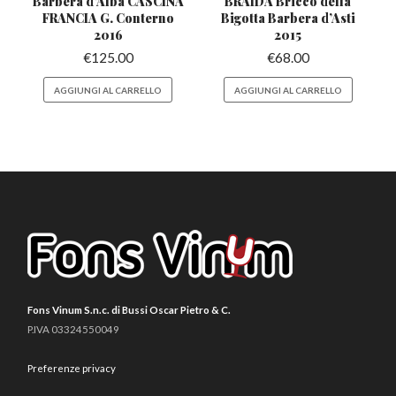
Barbera d’Alba CASCINA
BRAIDA Bricco della
FRANCIA G. Conterno
Bigotta
Barbera d’Asti
2016
2015
€
125.00
€
68.00
AGGIUNGI AL CARRELLO
AGGIUNGI AL CARRELLO
Fons Vinum S.n.c. di Bussi Oscar Pietro & C.
P.IVA 03324550049
Preferenze privacy