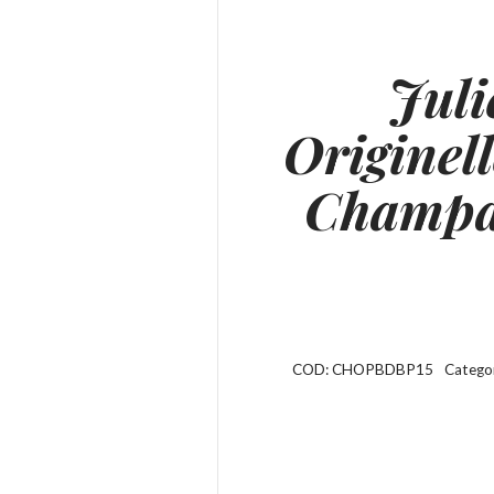
Juli
Originel
Champa
COD:
CHOPBDBP15
Catego