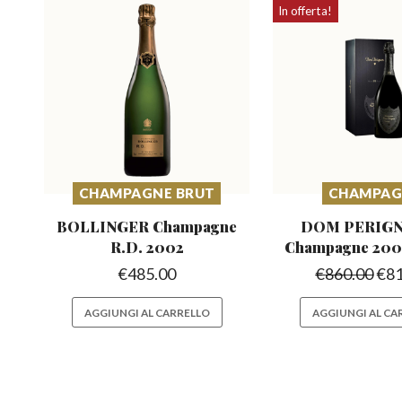
In offerta!
CHAMPAGNE BRUT
CHAMPAG
BOLLINGER Champagne
DOM PERIGN
R.D. 2002
Champagne
200
€
485.00
€
860.00
€
8
AGGIUNGI AL CARRELLO
AGGIUNGI AL CA