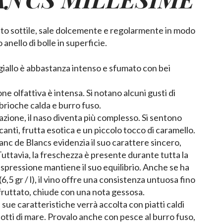
to sottile, sale dolcemente e regolarmente in modo
anello di bolle in superficie.
 giallo è abbastanza intenso e sfumato con bei
e olfattiva è intensa. Si notano alcuni gusti di
 brioche calda e burro fuso.
zione, il naso diventa più complesso. Si sentono
canti, frutta esotica e un piccolo tocco di caramello.
nc de Blancs evidenzia il suo carattere sincero,
 Tuttavia, la freschezza è presente durante tutta la
spressione mantiene il suo equilibrio. Anche se ha
6,5 gr / l), il vino offre una consistenza untuosa fino
e fruttato, chiude con una nota gessosa.
 sue caratteristiche verrà accolta con piatti caldi
otti di mare. Provalo anche con pesce al burro fuso,