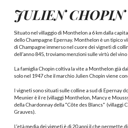
JULIEN CHOPIN
Situato nel villaggio di Monthelon a 6 km dalla capita
dello Champagne Epernay. Monthelon è un tipico vi
di Champagne immerso nel cuore dei vigneti di collin
dell’anno 845, troviamo menzioni sulle virtù del vin
La famiglia Chopin coltiva la vite a Monthelon già da
solo nel 1947 che il marchio Julien Chopin viene con
I vigneti sono situati sulle colline a sud di Epernay do
Meunier è il re (villaggi Monthelon, Mancy e Moussy
della Chardonnay della “Côte des Blancs” (villaggi C
Grauves).
L’età media dei vigneti è di 20 anni il che permette d