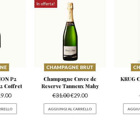
In offerta!
NE
CHAMPAGNE BRUT
C
ON P2
Champagne Cuvee de
KRUG 
2 Coffret
Reserve
Tanneux Mahy
19.00
€
31.00
€
29.00
RRELLO
AGGIUNGI AL CARRELLO
AGGIU