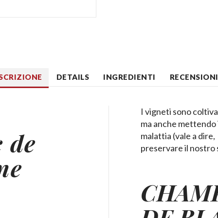
SCRIZIONE
DETAILS
INGREDIENTI
RECENSIONI 
I vigneti sono coltiv
ma anche mettendo in 
c de
malattia (vale a dire
preservare il nostro
ne
CHAM
DE BL