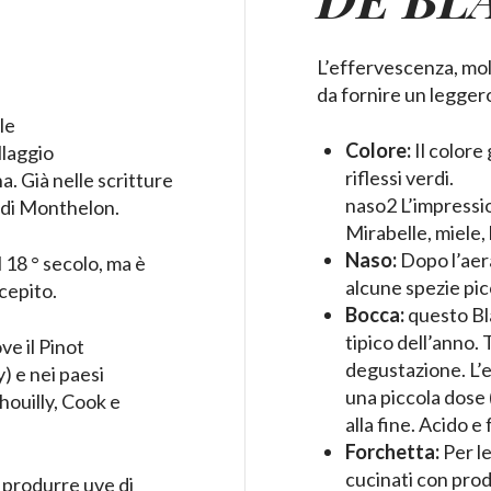
L’effervescenza, mol
da fornire un leggero 
le
Colore:
Il colore
llaggio
riflessi verdi.
a. Già nelle scritture
naso2 L’impression
o di Monthelon.
Mirabelle, miele,
Naso:
Dopo l’aera
l 18 ° secolo, ma è
alcune spezie pic
cepito.
Bocca:
questo Bla
tipico dell’anno.
ve il Pinot
degustazione. L’e
) e nei paesi
una piccola dose (
houilly, Cook e
alla fine. Acido 
Forchetta:
Per le
cucinati con prod
i produrre uve di