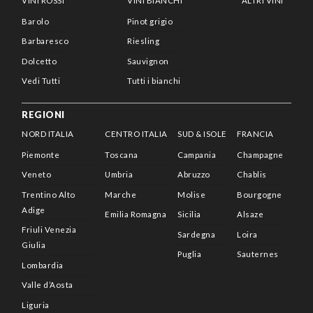
VINI ROSSI
VINI BIANCHI
ALTRI VINI
Barolo
Pinot grigio
Barbaresco
Riesling
Dolcetto
Sauvignon
Vedi Tutti
Tutti i bianchi
REGIONI
NORD ITALIA
CENTRO ITALIA
SUD & ISOLE
FRANCIA
Piemonte
Toscana
Campania
Champagne
Veneto
Umbria
Abruzzo
Chablis
Trentino Alto
Marche
Molise
Bourgogne
Adige
Emilia Romagna
Sicilia
Alsaze
Friuli Venezia
Sardegna
Loira
Giulia
Puglia
Sauternes
Lombardia
Valle d’Aosta
Liguria