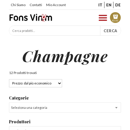
IT
EN
DE
Chi Siamo
Contatti
Mio Account
€
0.00
CERCA
Champagne
12 Prodotti trovati
Categorie
Seleziona una categoria
Produttori