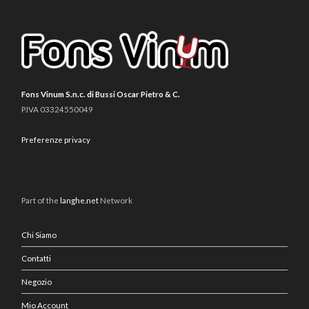
Fons Vinum S.n.c. di Bussi Oscar Pietro & C.
P.IVA 03324550049
Preferenze privacy
Part of the
langhe.net
Network
Chi Siamo
Contatti
Negozio
Mio Account