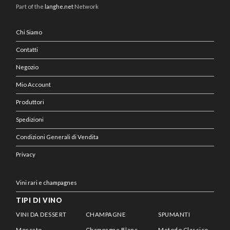
Part of the
langhe.net
Network
Chi Siamo
Contatti
Negozio
Mio Account
Produttori
Spedizioni
Condizioni Generali di Vendita
Privacy
Vini rari e champagnes
TIPI DI VINO
VINI DA DESSERT
CHAMPAGNE
SPUMANTI
Moscato
Champagne Blanc
Metodo Classico