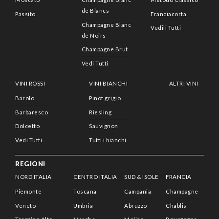
de Blancs
Passito
Franciacorta
Champagne Blanc
Vedili Tutti
de Noirs
Champagne Brut
Vedi Tutti
VINI ROSSI
VINI BIANCHI
ALTRI VINI
Barolo
Pinot grigio
Barbaresco
Riesling
Dolcetto
Sauvignon
Vedi Tutti
Tutti i bianchi
REGIONI
NORD ITALIA
CENTRO ITALIA
SUD & ISOLE
FRANCIA
Piemonte
Toscana
Campania
Champagne
Veneto
Umbria
Abruzzo
Chablis