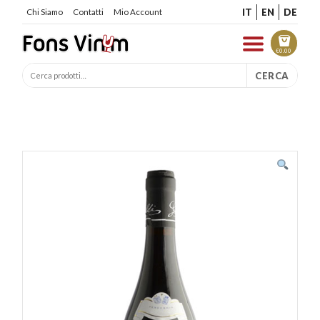
IT
EN
DE
Chi Siamo
Contatti
Mio Account
€
0.00
CERCA