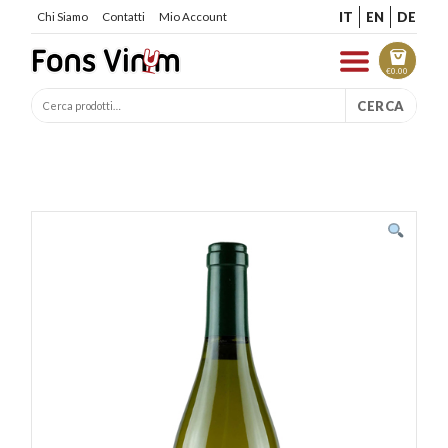
IT
EN
DE
Chi Siamo
Contatti
Mio Account
€
0.00
CERCA