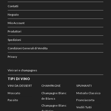
Contatti
Negozio
Mio Account
Produttori
Spedizioni
Condizioni Generali di Vendita
Privacy
Vini rari e champagnes
TIPI DI VINO
VINI DA DESSERT
CHAMPAGNE
SPUMANTI
Moscato
Champagne Blanc
Metodo Classico
de Blancs
Passito
Franciacorta
Champagne Blanc
Vedili Tutti
de Noirs