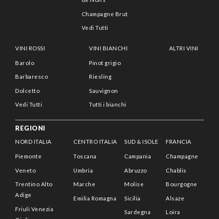
Champagne Brut
Vedi Tutti
VINI ROSSI
VINI BIANCHI
ALTRI VINI
Barolo
Pinot grigio
Barbaresco
Riesling
Dolcetto
Sauvignon
Vedi Tutti
Tutti i bianchi
REGIONI
NORD ITALIA
CENTRO ITALIA
SUD & ISOLE
FRANCIA
Piemonte
Toscana
Campania
Champagne
Veneto
Umbria
Abruzzo
Chablis
Trentino Alto
Marche
Molise
Bourgogne
Adige
Emilia Romagna
Sicilia
Alsaze
Friuli Venezia
Sardegna
Loira