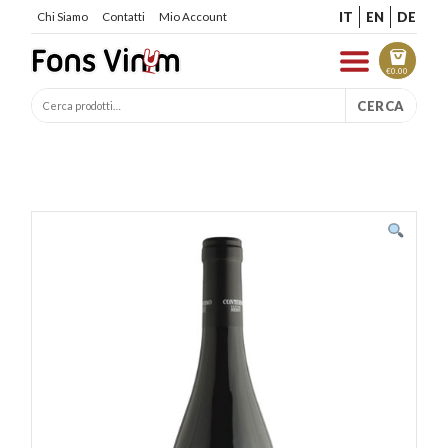
IT
EN
DE
Chi Siamo
Contatti
Mio Account
€
0.00
CERCA