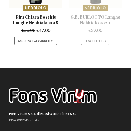
NEBBIOLO
NEBBIOLO
Pira Chiara Boschis
G.B. BURLOTTO Langhe
Langhe
Nebbiolo 2018
Nebbiolo 2020
€
50.00
€
47.00
€
39.00
AGGIUNGI AL CARRELLO
LEGGI TUTTO
Fons Vinum S.n.c. di Bussi Oscar Pietro & C.
P.IVA 03324550049