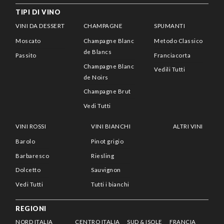
TIPI DI VINO
VINI DA DESSERT
CHAMPAGNE
SPUMANTI
Moscato
Champagne Blanc
Metodo Classico
de Blancs
Passito
Franciacorta
Champagne Blanc
Vedili Tutti
de Noirs
Champagne Brut
Vedi Tutti
VINI ROSSI
VINI BIANCHI
ALTRI VINI
Barolo
Pinot grigio
Barbaresco
Riesling
Dolcetto
Sauvignon
Vedi Tutti
Tutti i bianchi
REGIONI
NORD ITALIA
CENTRO ITALIA
SUD & ISOLE
FRANCIA