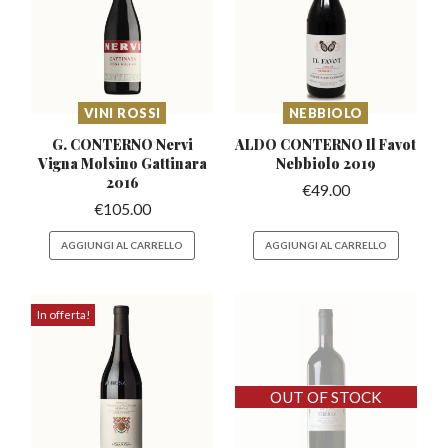
VINI ROSSI
NEBBIOLO
G. CONTERNO Nervi
ALDO CONTERNO Il Favot
Vigna
Molsino Gattinara
Nebbiolo 2019
2016
€
49.00
€
105.00
AGGIUNGI AL CARRELLO
AGGIUNGI AL CARRELLO
In offerta!