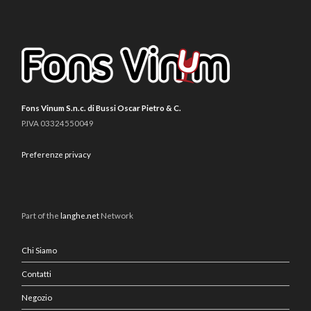
Fons Vinum S.n.c. di Bussi Oscar Pietro & C.
P.IVA 03324550049
Preferenze privacy
Part of the
langhe.net
Network
Chi Siamo
Contatti
Negozio