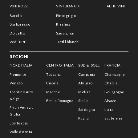
VINI ROSSI
VINI BIANCHI
ALTRI VINI
Barolo
Pinot grigio
Barbaresco
Riesling
Dolcetto
Sauvignon
Vedi Tutti
Tutti i bianchi
REGIONI
NORD ITALIA
CENTRO ITALIA
SUD & ISOLE
FRANCIA
Piemonte
Toscana
Campania
Champagne
Veneto
Umbria
Abruzzo
Chablis
Trentino Alto
Marche
Molise
Bourgogne
Adige
Emilia Romagna
Sicilia
Alsaze
Friuli Venezia
Sardegna
Loira
Giulia
Puglia
Sauternes
Lombardia
Valle d’Aosta