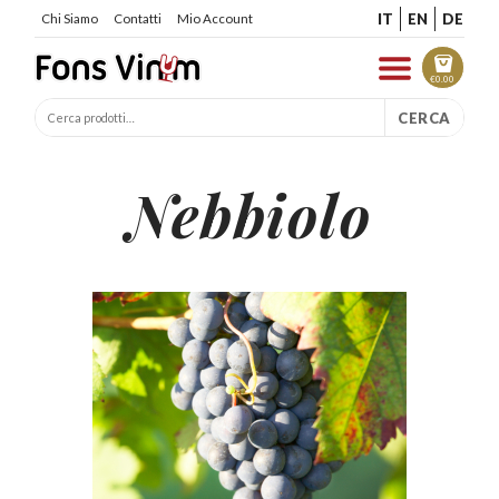
IT
EN
DE
Chi Siamo
Contatti
Mio Account
€
0.00
CERCA
Nebbiolo