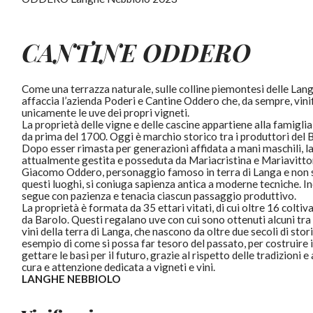
CANTINE
ODDERO
Come una terrazza naturale, sulle colline piemontesi delle Lang
affaccia l’azienda Poderi e Cantine Oddero che, da sempre, vini
unicamente le uve dei propri vigneti.
La proprietà delle vigne e delle cascine appartiene alla famigli
da prima del 1700. Oggi è marchio storico tra i produttori del 
Dopo esser rimasta per generazioni affidata a mani maschili, la
attualmente gestita e posseduta da Mariacristina e Mariavittori
Giacomo Oddero, personaggio famoso in terra di Langa e non s
questi luoghi, si coniuga sapienza antica a moderne tecniche. Ino
segue con pazienza e tenacia ciascun passaggio produttivo.
La proprietà è formata da 35 ettari vitati, di cui oltre 16 coltiv
da Barolo. Questi regalano uve con cui sono ottenuti alcuni tra 
vini della terra di Langa, che nascono da oltre due secoli di stor
esempio di come si possa far tesoro del passato, per costruire i
gettare le basi per il futuro, grazie al rispetto delle tradizioni e
cura e attenzione dedicata a vigneti e
vini
.
LANGHE NEBBIOLO