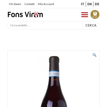
IT
EN
DE
Chi Siamo
Contatti
Mio Account
€
0.00
CERCA