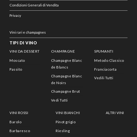
Condizioni Generali di Vendita
Privacy
Vini rari e champagnes
TIPI DI VINO
VINI DA DESSERT
CHAMPAGNE
SPUMANTI
Moscato
Champagne Blanc
Metodo Classico
de Blancs
Passito
Franciacorta
Champagne Blanc
Vedili Tutti
de Noirs
Champagne Brut
Vedi Tutti
VINI ROSSI
VINI BIANCHI
ALTRI VINI
Barolo
Pinot grigio
Barbaresco
Riesling