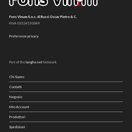
Fons Vinum S.n.c. di Bussi Oscar Pietro & C.
P.IVA 03324550049
Preferenze privacy
Part of the
langhe.net
Network
Chi Siamo
Contatti
Negozio
Mio Account
Produttori
Spedizioni