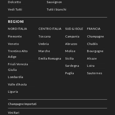
Dolcetto
Sauvignon
Vedi Tutti
Tutti i bianchi
REGIONI
NORD ITALIA
CENTRO ITALIA
SUD & ISOLE
FRANCIA
Piemonte
Toscana
Campania
Champagne
Veneto
Umbria
Abruzzo
Chablis
Trentino Alto
Marche
Molise
Bourgogne
Adige
Emilia Romagna
Sicilia
Alsaze
Friuli Venezia
Sardegna
Loira
Giulia
Puglia
Sauternes
Lombardia
Valle d’Aosta
Liguria
Champagne Importati
Vini Rari