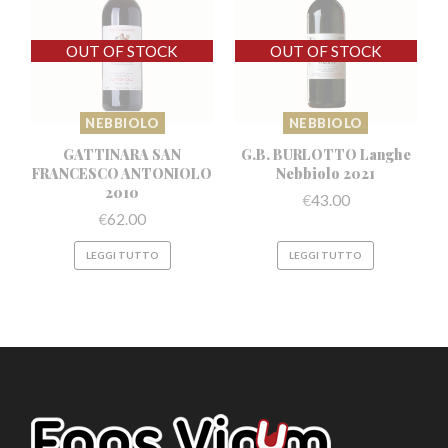
NEBBIOLO
NEBBIOLO
GATTINARA SAN
G.B. BURLOTTO Langhe
FRANCESCO
ANTONIOLO
Nebbiolo 2021
2010
€
43.00
€
62.00
LEGGI TUTTO
LEGGI TUTTO