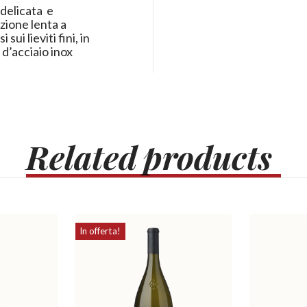
 delicata e
zione lenta a
ui lieviti fini, in
 d’acciaio inox
.
Related
products
In offerta!