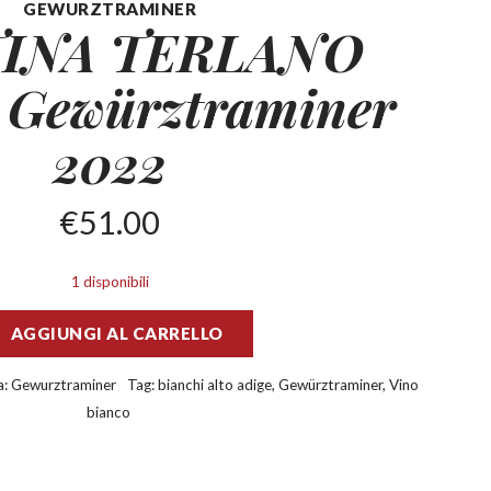
GEWURZTRAMINER
INA TERLANO
e
Gewürztraminer
2022
€
51.00
1 disponibili
AGGIUNGI AL CARRELLO
a:
Gewurztraminer
Tag:
bianchi alto adige
,
Gewürztraminer
,
Vino
bianco