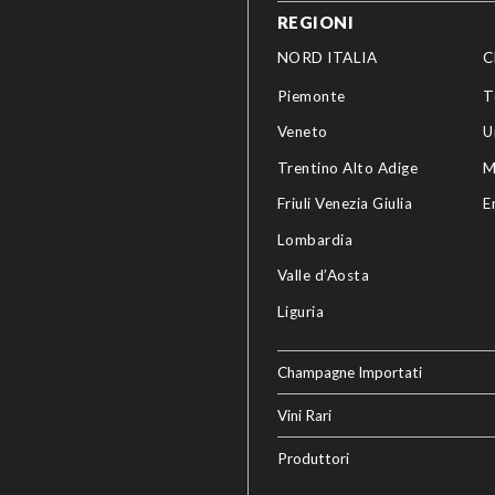
REGIONI
NORD ITALIA
C
Piemonte
T
Veneto
U
Trentino Alto Adige
M
Friuli Venezia Giulia
E
Lombardia
Valle d’Aosta
Liguria
Champagne Importati
Vini Rari
Produttori