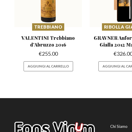
TREBBIANO
RIBOLLA GI
VALENTINI Trebbiano
GRAVNER Anfora
d’Abruzzo
2016
Gialla 2012 
€
255.00
€
326.0
AGGIUNGI AL CARRELLO
AGGIUNGI AL CA
Chi Siamo