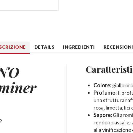
SCRIZIONE
DETAILS
INGREDIENTI
RECENSIONI 
ANO
Caratterist
miner
Colore:
giallo oro
Profumo:
Il prof
una struttura raff
rosa, limetta, lici
Sapore:
Gli aromi
2
rendono assai gr
alla vinificazion