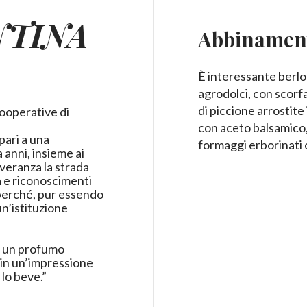
NTINA
Abbinament
È interessante berlo 
agrodolci, con scorf
di piccione arrostite 
cooperative di
con aceto balsamico, 
 pari a una
formaggi erborinati 
a anni, insieme ai
veranza la strada
ma e riconoscimenti
 perché, pur essendo
un’istituzione
n un profumo
 in un’impressione
 lo beve.”