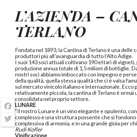
L’AZIENDA –
CA
TERLANO
Fondata nel 1893, la Cantina di Terlano è una delle 
produttori più all’avanguardia di tutto l’Alto Adige.
I suoi 143 soci attuali coltivano 190 ettari di vigneti,
produzione annua totale di 1,5 milioni di bottiglie. D
nostri soci abbiamo imboccato con impegno e perse
della qualità, quella stessa qualità che ci è valsa fa
sul mercato vinicolo italiano e internazionale. Ecco
relativamente piccola, la cantina di Terlano è ormai 
consolidata nel proprio settore.
LUNARE
Facebook
“Il nostro Lunare è un
vino
elegante e opulento, co
complesso e una struttura possente che si fondono
complessiva di armonia, e in una grande gioia per chi
Twitter
Rudi Kofler
Vinificazione