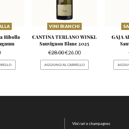
ALLA
VINI BIANCHI
S
 Ribolla
CANTINA TERLANO WINKL
GAJA Al
Magnum
Sauvignon Blanc 2025
Sau
0
€
28.00
€
26.00
RRELLO
AGGIUNGI AL CARRELLO
AGGIU
Vini rari e champagnes