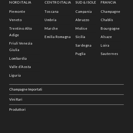
NORD ITALIA
CENTRO ITALIA
SUD & ISOLE
FRANCIA
Piemonte
Toscana
Campania
Champagne
Veneto
Umbria
Abruzzo
Chablis
Trentino Alto
Marche
Molise
Bourgogne
Adige
Emilia Romagna
Sicilia
Alsaze
Friuli Venezia
Sardegna
Loira
Giulia
Puglia
Sauternes
Lombardia
Valle d’Aosta
Liguria
Champagne Importati
Vini Rari
Produttori