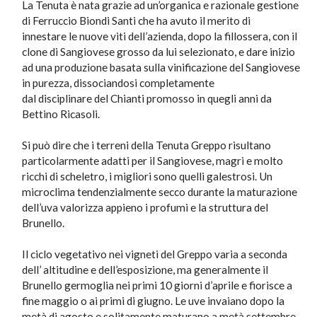
La Tenuta è nata grazie ad un’organica e razionale gestione
di Ferruccio Biondi Santi che ha avuto il merito di
innestare le nuove viti dell’azienda, dopo la fillossera, con il
clone di Sangiovese grosso da lui selezionato, e dare inizio
ad una produzione basata sulla vinificazione del Sangiovese
in purezza, dissociandosi completamente
dal disciplinare del Chianti promosso in quegli anni da
Bettino Ricasoli.
Si può dire che i terreni della Tenuta Greppo risultano
particolarmente adatti per il Sangiovese, magri e molto
ricchi di scheletro, i migliori sono quelli galestrosi. Un
microclima tendenzialmente secco durante la maturazione
dell’uva valorizza appieno i profumi e la struttura del
Brunello.
Il ciclo vegetativo nei vigneti del Greppo varia a seconda
dell’ altitudine e dell’esposizione, ma generalmente il
Brunello germoglia nei primi 10 giorni d’aprile e fiorisce a
fine maggio o ai primi di giugno. Le uve invaiano dopo la
metà di agosto e solitamente maturano a metà settembre.