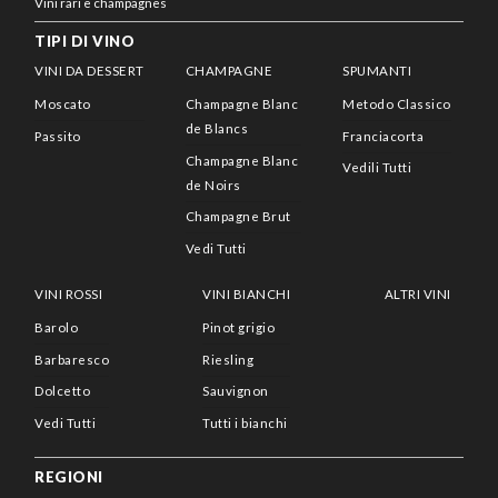
Vini rari e champagnes
TIPI DI VINO
VINI DA DESSERT
CHAMPAGNE
SPUMANTI
Moscato
Champagne Blanc
Metodo Classico
de Blancs
Passito
Franciacorta
Champagne Blanc
Vedili Tutti
de Noirs
Champagne Brut
Vedi Tutti
VINI ROSSI
VINI BIANCHI
ALTRI VINI
Barolo
Pinot grigio
Barbaresco
Riesling
Dolcetto
Sauvignon
Vedi Tutti
Tutti i bianchi
REGIONI