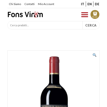
IT
EN
DE
Chi Siamo
Contatti
Mio Account
€
0.00
CERCA