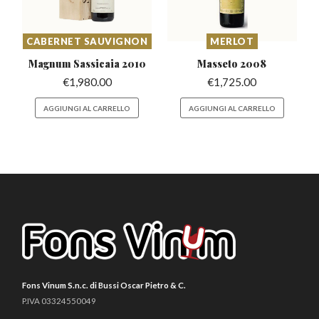
CABERNET SAUVIGNON
MERLOT
Magnum Sassicaia
2010
Masseto
2008
€
1,980.00
€
1,725.00
AGGIUNGI AL CARRELLO
AGGIUNGI AL CARRELLO
Fons Vinum S.n.c. di Bussi Oscar Pietro & C.
P.IVA 03324550049