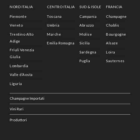
NORD ITALIA
CENTRO ITALIA
SUD & ISOLE
FRANCIA
Piemonte
Toscana
Campania
Champagne
Veneto
Umbria
Abruzzo
Chablis
Trentino Alto
Marche
Molise
Bourgogne
Adige
Emilia Romagna
Sicilia
Alsaze
Friuli Venezia
Sardegna
Loira
Giulia
Puglia
Sauternes
Lombardia
Valle d’Aosta
Liguria
Champagne Importati
Vini Rari
Produttori