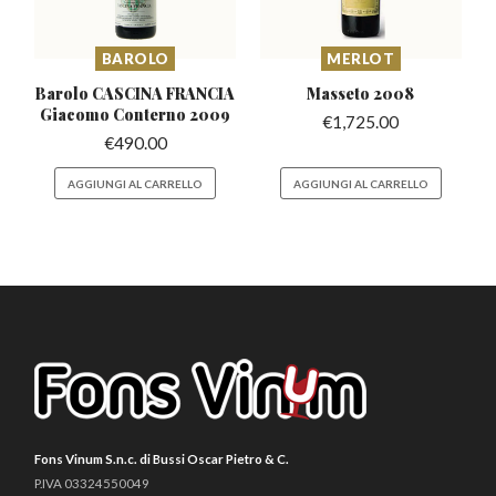
BAROLO
MERLOT
Barolo CASCINA FRANCIA
Masseto
2008
Giacomo Conterno 2009
€
1,725.00
€
490.00
AGGIUNGI AL CARRELLO
AGGIUNGI AL CARRELLO
Fons Vinum S.n.c. di Bussi Oscar Pietro & C.
P.IVA 03324550049