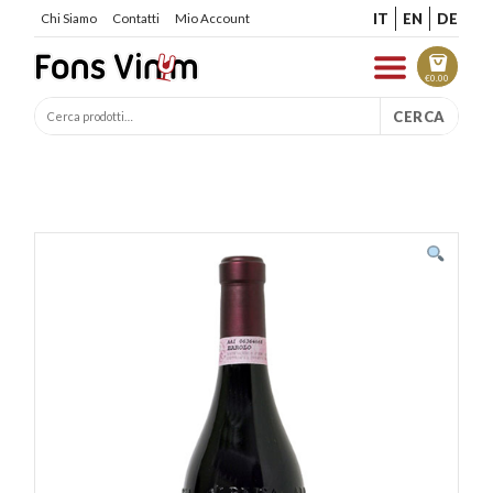
IT
EN
DE
Chi Siamo
Contatti
Mio Account
€
0.00
CERCA