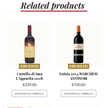
Related
products
VINI ROSSI
VINI ROSSI
Castello di Ama
Solaia 2014 MARCHESI
L’Apparita
2008
ANTINORI
€
239.00
€
700.00
AGGIUNGI AL CARRELLO
AGGIUNGI AL CARRELLO