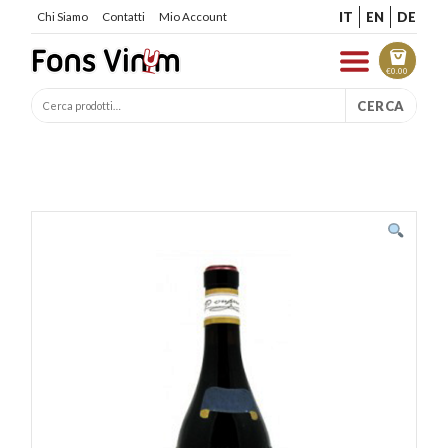
IT
EN
DE
Chi Siamo
Contatti
Mio Account
€
0.00
CERCA