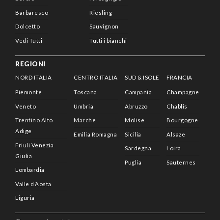
Barbaresco
Riesling
Dolcetto
Sauvignon
Vedi Tutti
Tutti i bianchi
REGIONI
NORD ITALIA
CENTRO ITALIA
SUD & ISOLE
FRANCIA
Piemonte
Toscana
Campania
Champagne
Veneto
Umbria
Abruzzo
Chablis
Trentino Alto
Marche
Molise
Bourgogne
Adige
Emilia Romagna
Sicilia
Alsaze
Friuli Venezia
Sardegna
Loira
Giulia
Puglia
Sauternes
Lombardia
Valle d’Aosta
Liguria