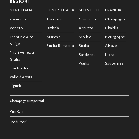
REGIONI
NORD ITALIA
CENTRO ITALIA
SUD & ISOLE
FRANCIA
Piemonte
Toscana
Campania
Champagne
Veneto
Umbria
Abruzzo
Chablis
Trentino Alto
Marche
Molise
Bourgogne
Adige
Emilia Romagna
Sicilia
Alsaze
Friuli Venezia
Sardegna
Loira
Giulia
Puglia
Sauternes
Lombardia
Valle d’Aosta
Liguria
Champagne Importati
Vini Rari
Produttori