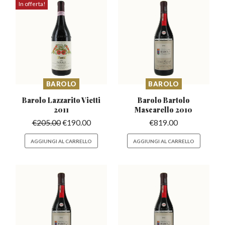
In offerta!
BAROLO
BAROLO
Barolo Lazzarito
Vietti
Barolo Bartolo
2011
Mascarello
2010
€
205.00
€
190.00
€
819.00
AGGIUNGI AL CARRELLO
AGGIUNGI AL CARRELLO