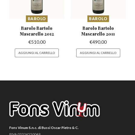
BAROLO
BAROLO
Barolo Bartolo
Barolo Bartolo
Mascarello
2012
Mascarello
2011
€
510.00
€
490.00
AGGIUNGI AL CARRELLO
AGGIUNGI AL CARRELLO
Fons Vinum S.n.c. di Bussi Oscar Pietro & C.
P.IVA 03324550049