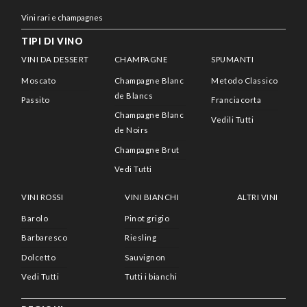
Vini rari e champagnes
TIPI DI VINO
VINI DA DESSERT
CHAMPAGNE
SPUMANTI
Moscato
Champagne Blanc
Metodo Classico
de Blancs
Passito
Franciacorta
Champagne Blanc
Vedili Tutti
de Noirs
Champagne Brut
Vedi Tutti
VINI ROSSI
VINI BIANCHI
ALTRI VINI
Barolo
Pinot grigio
Barbaresco
Riesling
Dolcetto
Sauvignon
Vedi Tutti
Tutti i bianchi