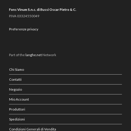
Fons Vinum S.n.c. di Bussi Oscar Pietro & C.
P.IVA 03324550049
Preferenze privacy
Part of the
langhe.net
Network
Chi Siamo
Contatti
Negozio
Mio Account
Produttori
Spedizioni
Condizioni Generali di Vendita