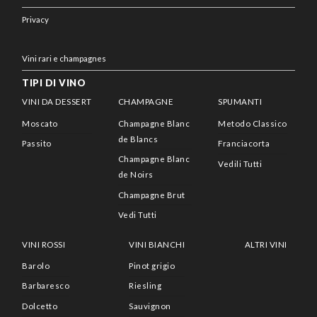
Privacy
Vini rari e champagnes
TIPI DI VINO
VINI DA DESSERT
CHAMPAGNE
SPUMANTI
Moscato
Champagne Blanc
Metodo Classico
de Blancs
Passito
Franciacorta
Champagne Blanc
Vedili Tutti
de Noirs
Champagne Brut
Vedi Tutti
VINI ROSSI
VINI BIANCHI
ALTRI VINI
Barolo
Pinot grigio
Barbaresco
Riesling
Dolcetto
Sauvignon