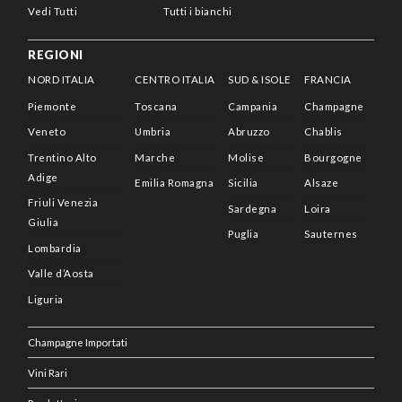
Vedi Tutti
Tutti i bianchi
REGIONI
NORD ITALIA
CENTRO ITALIA
SUD & ISOLE
FRANCIA
Piemonte
Toscana
Campania
Champagne
Veneto
Umbria
Abruzzo
Chablis
Trentino Alto
Marche
Molise
Bourgogne
Adige
Emilia Romagna
Sicilia
Alsaze
Friuli Venezia
Sardegna
Loira
Giulia
Puglia
Sauternes
Lombardia
Valle d’Aosta
Liguria
Champagne Importati
Vini Rari