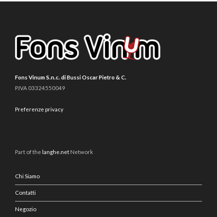
Fons Vinum S.n.c. di Bussi Oscar Pietro & C.
P.IVA 03324550049
Preferenze privacy
Part of the
langhe.net
Network
Chi Siamo
Contatti
Negozio