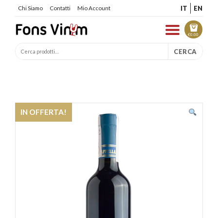
IT
EN
Chi Siamo
Contatti
Mio Account
€
0.00
CERCA
IN OFFERTA!