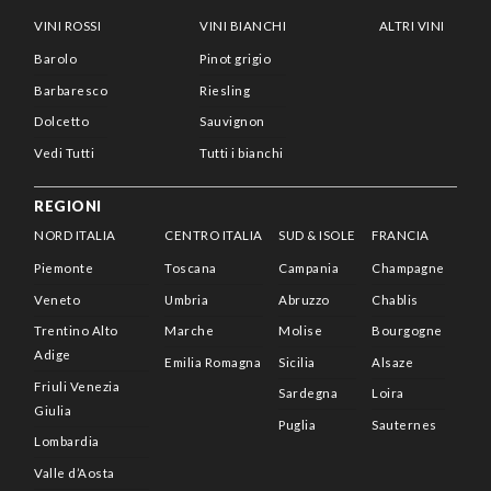
VINI ROSSI
VINI BIANCHI
ALTRI VINI
Barolo
Pinot grigio
Barbaresco
Riesling
Dolcetto
Sauvignon
Vedi Tutti
Tutti i bianchi
REGIONI
NORD ITALIA
CENTRO ITALIA
SUD & ISOLE
FRANCIA
Piemonte
Toscana
Campania
Champagne
Veneto
Umbria
Abruzzo
Chablis
Trentino Alto
Marche
Molise
Bourgogne
Adige
Emilia Romagna
Sicilia
Alsaze
Friuli Venezia
Sardegna
Loira
Giulia
Puglia
Sauternes
Lombardia
Valle d’Aosta