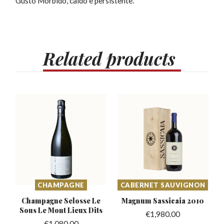
Gusto Morbido, caldo e persistente.
Related
products
CHAMPAGNE
CABERNET SAUVIGNON
Champagne Selosse Le
Magnum Sassicaia
2010
Sous
Le Mont Lieux Dits
€
1,980.00
€
1,080.00