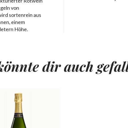
rukturierter Rotwein
ügeln von
ird sortenrein aus
nen, einem
Metern Höhe.
könnte dir auch gefal