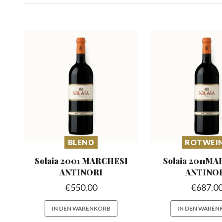
BLEND
ROTWEI
Solaia 2001 MARCHESI
Solaia 2011M
ANTINORI
ANTINO
€
550.00
€
687.0
IN DEN WARENKORB
IN DEN WAREN