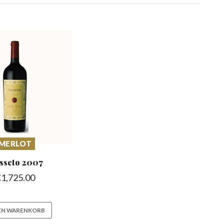
MERLOT
sseto
2007
€
1,725.00
DEN WARENKORB