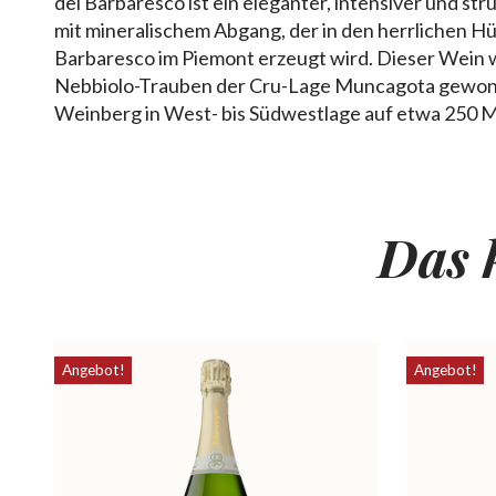
del Barbaresco ist ein eleganter, intensiver und st
mit mineralischem Abgang, der in den herrlichen H
Barbaresco im Piemont erzeugt wird. Dieser Wein w
Nebbiolo-Trauben der Cru-Lage Muncagota gewon
Weinberg in West- bis Südwestlage auf etwa 250 
Das 
Angebot!
Angebot!