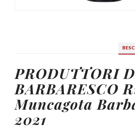
BES
PRODUTTORI
D
BARBARESCO Ri
Muncagota Barb
2021