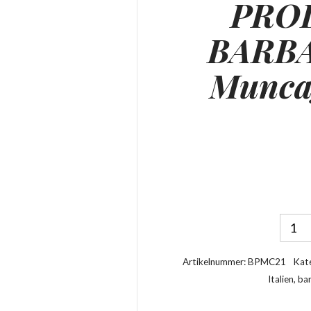
PRO
BARBA
Munca
Artikelnummer:
BPMC21
Kat
Italien
,
ba