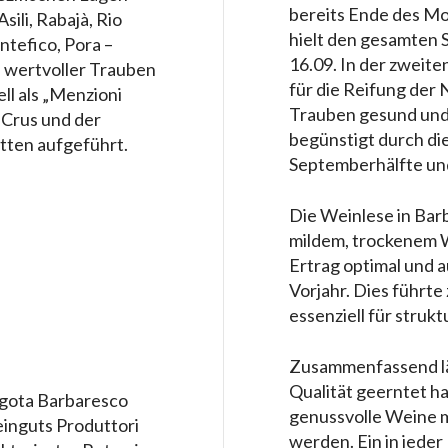
bereits Ende des Mo
ili, Rabajà, Rio
hielt den gesamten 
tefico, Pora –
16.09. In der zweite
s wertvoller Trauben
für die Reifung der
ell als „Menzioni
Trauben gesund und 
 Crus und der
begünstigt durch d
tten aufgeführt.
Septemberhälfte un
Die Weinlese in Bar
mildem, trockenem W
Ertrag optimal und a
Vorjahr. Dies führte
essenziell für struk
Zusammenfassend läs
Qualität geerntet h
ota Barbaresco
genussvolle Weine m
inguts Produttori
werden. Ein in jeder