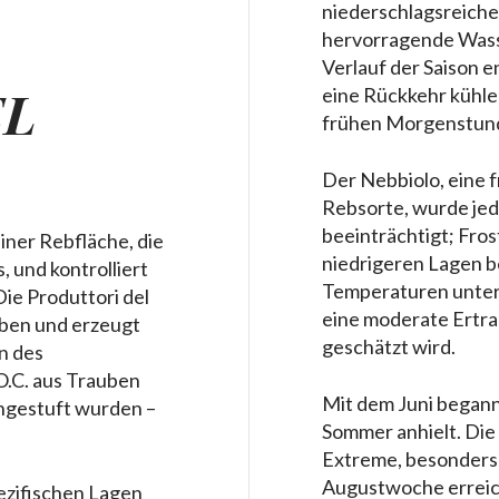
niederschlagsreichen
hervorragende Wasse
Verlauf der Saison 
EL
eine Rückkehr kühler
frühen Morgenstun
Der Nebbiolo, eine f
Rebsorte, wurde je
beeinträchtigt; Fro
iner Rebfläche, die
niedrigeren Lagen b
 und kontrolliert
Temperaturen unter 
Die Produttori del
eine moderate Ertra
uben und erzeugt
geschätzt wird.
n des
O.C. aus Trauben
Mit dem Juni begann
ingestuft wurden –
Sommer anhielt. Die
Extreme, besonders 
Augustwoche erreic
ezifischen Lagen