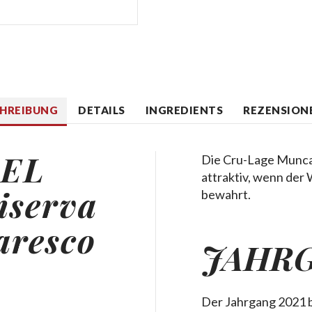
CHREIBUNG
DETAILS
INGREDIENTS
REZENSIONE
EL
Die Cru-Lage Muncag
attraktiv, wenn der
serva
bewahrt.
aresco
JAHRG
Der Jahrgang 2021 