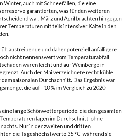
 Winter, auch mit Schneefällen, die eine
rreserve garantierten, was für den weiteren
entscheidend war. März und April brachten hingegen
er Temperaturen mit teils intensiver Kälte in den
den.
rüh austreibende und daher potenziell anfälligere
doch nicht nennenswert vom Temperaturabfall
stschäden waren leicht und auf Weinberge in
egrenzt. Auch der Mai verzeichnete recht kühle
dem saisonalen Durchschnitt. Das Ergebnis war
gsmenge, die auf –10 % im Vergleich zu 2020
 eine lange Schönwetterperiode, die den gesamten
 Temperaturen lagen im Durchschnitt, ohne
nachts. Nur in der zweiten und dritten
hten die Tageshöchstwerte 35 °C, während sie