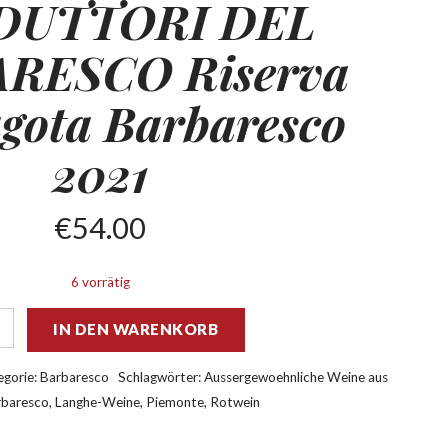
DUTTORI DEL
RESCO Riserva
gota Barbaresco
2021
€
54.00
6 vorrätig
IN DEN WARENKORB
egorie:
Barbaresco
Schlagwörter:
Aussergewoehnliche Weine aus
rbaresco
,
Langhe-Weine
,
Piemonte
,
Rotwein