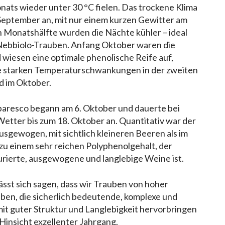
nats wieder unter 30 °C fielen. Das trockene Klima
September an, mit nur einem kurzen Gewitter am
n Monatshälfte wurden die Nächte kühler – ideal
 Nebbiolo-Trauben. Anfang Oktober waren die
wiesen eine optimale phenolische Reife auf,
ie starken Temperaturschwankungen in der zweiten
d im Oktober.
baresco begann am 6. Oktober und dauerte bei
etter bis zum 18. Oktober an. Quantitativ war der
usgewogen, mit sichtlich kleineren Beeren als im
 zu einem sehr reichen Polyphenolgehalt, der
turierte, ausgewogene und langlebige Weine ist.
st sich sagen, dass wir Trauben von hoher
aben, die sicherlich bedeutende, komplexe und
it guter Struktur und Langlebigkeit hervorbringen
 Hinsicht exzellenter Jahrgang.