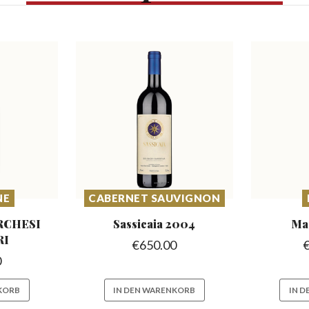
NE
CABERNET SAUVIGNON
ARCHESI
Sassicaia
2004
Ma
RI
€
650.00
0
KORB
IN DEN WARENKORB
IN 