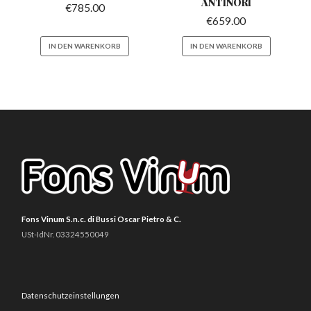
ANTINORI
€
785.00
€
659.00
IN DEN WARENKORB
IN DEN WARENKORB
Fons Vinum S.n.c. di Bussi Oscar Pietro & C.
USt-IdNr. 03324550049
Datenschutzeinstellungen