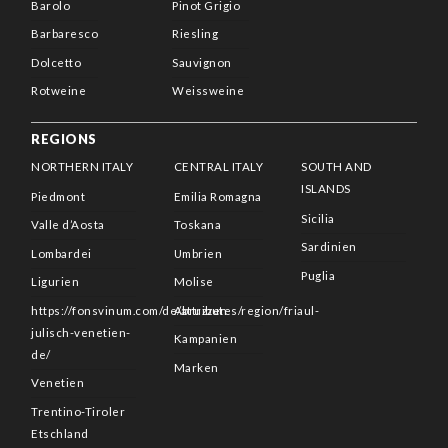
Barolo
Pinot Grigio
Barbaresco
Riesling
Dolcetto
Sauvignon
Rotweine
Weissweine
REGIONS
NORTHERN ITALY
CENTRAL ITALY
SOUTH AND
ISLANDS
Piedmont
Emilia Romagna
Sicilia
Valle d’Aosta
Toskana
Sardinien
Lombardei
Umbrien
Puglia
Ligurien
Molise
https://fonsvinum.com/de/attributes/region/friaul-
Abruzzen
julisch-venetien-
Kampanien
de/
Marken
Venetien
Trentino-Tiroler
Etschland