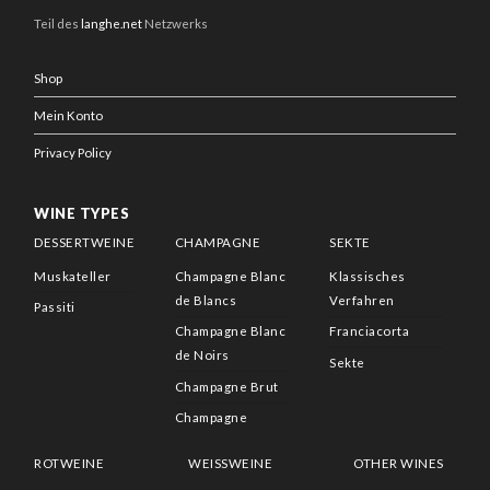
Teil des
langhe.net
Netzwerks
Shop
Mein Konto
Privacy Policy
WINE TYPES
DESSERTWEINE
CHAMPAGNE
SEKTE
Muskateller
Champagne Blanc
Klassisches
de Blancs
Verfahren
Passiti
Champagne Blanc
Franciacorta
de Noirs
Sekte
Champagne Brut
Champagne
ROTWEINE
WEISSWEINE
OTHER WINES