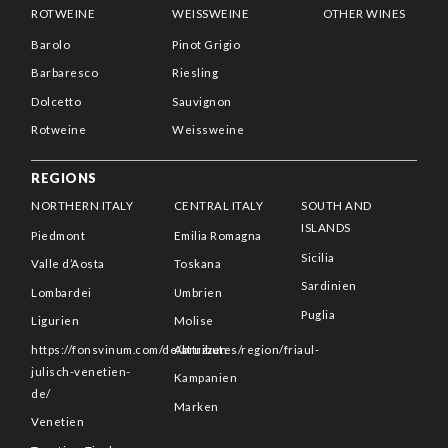
ROTWEINE
WEISSWEINE
OTHER WINES
Barolo
Pinot Grigio
Barbaresco
Riesling
Dolcetto
Sauvignon
Rotweine
Weissweine
REGIONS
NORTHERN ITALY
CENTRAL ITALY
SOUTH AND
ISLANDS
Piedmont
Emilia Romagna
Sicilia
Valle d’Aosta
Toskana
Sardinien
Lombardei
Umbrien
Puglia
Ligurien
Molise
https://fonsvinum.com/de/attributes/region/friaul-
Abruzzen
julisch-venetien-
Kampanien
de/
Marken
Venetien