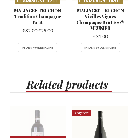
CHAMPAGNE BRUT
CHAMPAGNE BRUT
MALINGRE TRUCHON
MALINGRE TRUCHON
Tradition
Champagne
Vieilles Vignes
Brut
Champagne Brut 100%
MEUNIER
€
32.00
€
29.00
€
31.00
IN DEN WARENKORB
IN DEN WARENKORB
Related
products
Angebot!