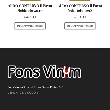
ALDO CONTERNO Il Favot
ALDO CONTERNO Il Favot
Nebbiolo 2020
Nebbiolo 1998
€
49.00
€
58.00
IN DEN WARENKORB
IN DEN WARENKORB
Fons Vinum S.n.c. di Bussi Oscar Pietro & C.
USt-IdNr. 03324550049