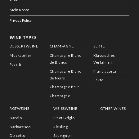
Mein Konto
Privacy Policy
WINE TYPES
DESSERTWEINE
CHAMPAGNE
SEKTE
Muskateller
Champagne Blanc
Klassisches
de Blancs
Verfahren
Passiti
Champagne Blanc
Franciacorta
de Noirs
Sekte
Champagne Brut
Champagne
ROTWEINE
WEISSWEINE
OTHER WINES
Barolo
Pinot Grigio
Barbaresco
Riesling
Dolcetto
Sauvignon