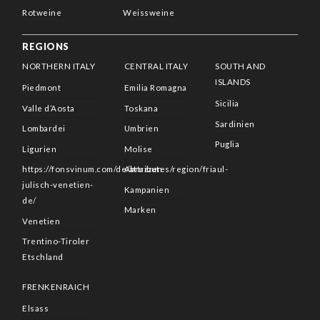
Rotweine
Weissweine
REGIONS
NORTHERN ITALY
CENTRAL ITALY
SOUTH AND
ISLANDS
Piedmont
Emilia Romagna
Sicilia
Valle d’Aosta
Toskana
Sardinien
Lombardei
Umbrien
Puglia
Ligurien
Molise
https://fonsvinum.com/de/attributes/region/friaul-
Abruzzen
julisch-venetien-
Kampanien
de/
Marken
Venetien
Trentino-Tiroler
Etschland
FRENKENRAICH
Elsass