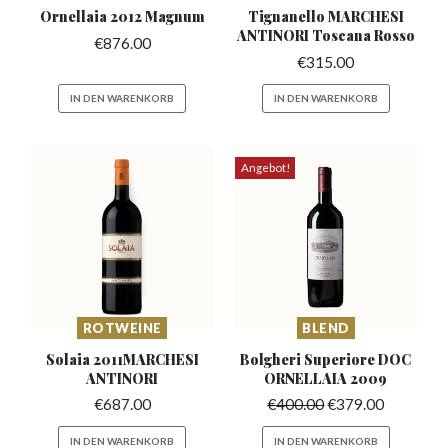
Ornellaia 2012
Magnum
Tignanello MARCHESI
ANTINORI
Toscana Rosso
€
876.00
€
315.00
IN DEN WARENKORB
IN DEN WARENKORB
Angebot!
ROTWEINE
BLEND
Solaia 2011MARCHESI
Bolgheri Superiore
DOC
ANTINORI
ORNELLAIA 2009
€
687.00
€
400.00
€
379.00
IN DEN WARENKORB
IN DEN WARENKORB