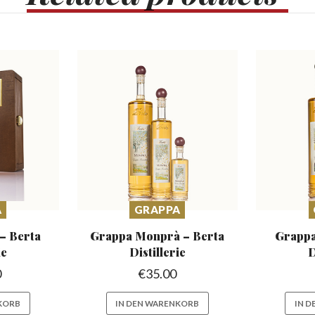
A
GRAPPA
 –
Berta
Grappa Monprà –
Berta
Grappa
ie
Distillerie
D
0
€
35.00
KORB
IN DEN WARENKORB
IN 