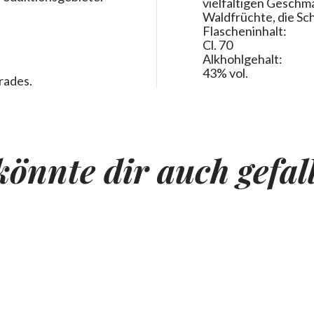
vielfältigen Geschmä
Waldfrüchte, die Sch
Flascheninhalt:
Cl. 70
Alkhohlgehalt:
43% vol.
rades.
könnte dir auch gefal