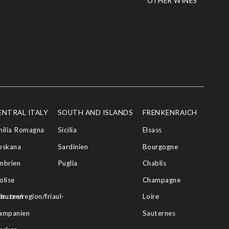
OTHER WINES
ENTRAL ITALY
SOUTH AND ISLANDS
FRENKENRAICH
milia Romagna
Sicilia
Elsass
oskana
Sardinien
Bourgogne
mbrien
Puglia
Chablis
olise
Champagne
butes/region/friaul-
bruzzen
Loire
ampanien
Sauternes