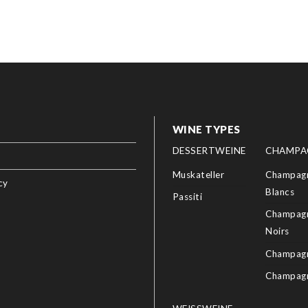
WINE TYPES
DESSERTWEINE
CHAMPA
Muskateller
Champagn
cy
Blancs
Passiti
Champagn
Noirs
Champagn
Champag