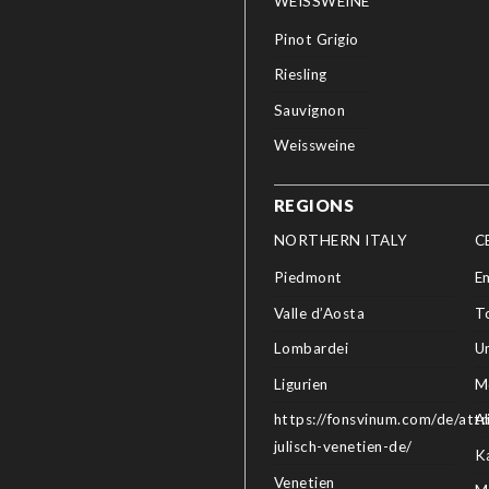
WEISSWEINE
Pinot Grigio
Riesling
Sauvignon
Weissweine
REGIONS
NORTHERN ITALY
C
Piedmont
E
Valle d’Aosta
T
Lombardei
U
Ligurien
M
https://fonsvinum.com/de/attri
A
julisch-venetien-de/
K
Venetien