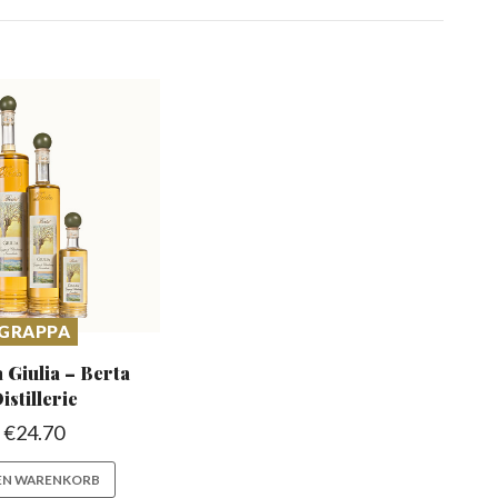
GRAPPA
 Giulia –
Berta
istillerie
€
24.70
DEN WARENKORB