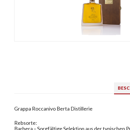
BES
Grappa Roccanivo Berta Distillerie
Rebsorte:
Barbera – Sorgfältige Selektion aus der typischen 