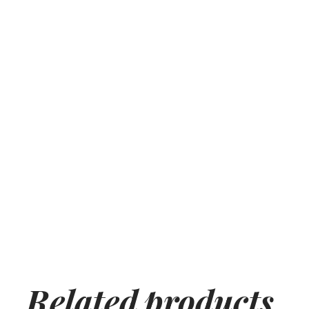
Related
products