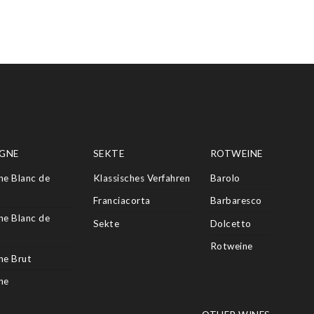
GNE
SEKTE
ROTWEINE
e Blanc de
Klassisches Verfahren
Barolo
Franciacorta
Barbaresco
e Blanc de
Sekte
Dolcetto
Rotweine
e Brut
ne