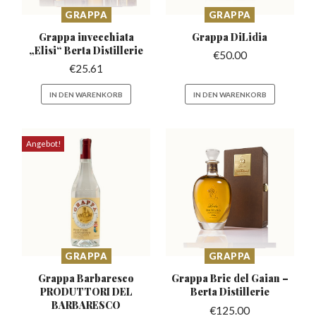
GRAPPA
GRAPPA
Grappa invecchiata
Grappa
DiLidia
„Elisi“
Berta Distillerie
€
50.00
€
25.61
IN DEN WARENKORB
IN DEN WARENKORB
Angebot!
GRAPPA
GRAPPA
Grappa Barbaresco
Grappa Bric del Gaian –
PRODUTTORI
DEL
Berta Distillerie
BARBARESCO
€
125.00