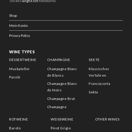
Teil des
langhe.net
Netzwerks
Shop
Mein Konto
Privacy Policy
WINE TYPES
DESSERTWEINE
CHAMPAGNE
SEKTE
Muskateller
Champagne Blanc
Klassisches
de Blancs
Verfahren
Passiti
Champagne Blanc
Franciacorta
de Noirs
Sekte
Champagne Brut
Champagne
ROTWEINE
WEISSWEINE
OTHER WINES
Barolo
Pinot Grigio