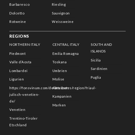
Barbaresco
Riesling
Dolcetto
Sauvignon
Rotweine
Weissweine
REGIONS
NORTHERN ITALY
CENTRAL ITALY
SOUTH AND
ISLANDS
Piedmont
Emilia Romagna
Sicilia
Valle d’Aosta
Toskana
Sardinien
Lombardei
Umbrien
Puglia
Ligurien
Molise
https://fonsvinum.com/de/attributes/region/friaul-
Abruzzen
julisch-venetien-
Kampanien
de/
Marken
Venetien
Trentino-Tiroler
Etschland