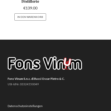
Distillerie
€
139.00
IN DEN WARENKORB
Fons Vinum S.n.c. di Bussi Oscar Pietro & C.
USt-IdNr. 03324550049
Datenschutzeinstellungen