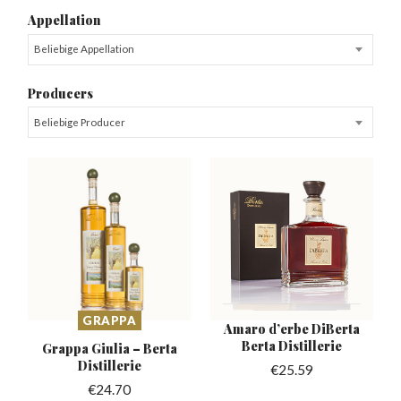
Appellation
Beliebige Appellation
Producers
Beliebige Producer
GRAPPA
Amaro d’erbe DiBerta
Berta Distillerie
Grappa Giulia –
Berta
Distillerie
€
25.59
€
24.70