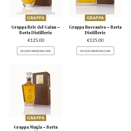
GRAPPA
GRAPPA
Grappa Bric del Gaian –
Grappa Roccanivo –
Berta
Berta Distillerie
Distillerie
€
125.00
€
125.00
IN DEN WARENKORB
IN DEN WARENKORB
GRAPPA
Grappa Magia –
Berta