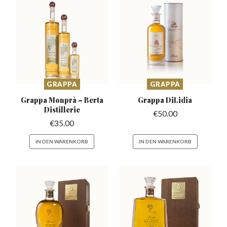
GRAPPA
GRAPPA
Grappa Monprà –
Berta
Grappa
DiLidia
Distillerie
€
50.00
€
35.00
IN DEN WARENKORB
IN DEN WARENKORB