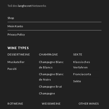
Teil des
langhe.net
Netzwerks
Shop
Mein Konto
Privacy Policy
WINE TYPES
DESSERTWEINE
CHAMPAGNE
SEKTE
Muskateller
Champagne Blanc
Klassisches
de Blancs
Verfahren
Passiti
Champagne Blanc
Franciacorta
de Noirs
Sekte
Champagne Brut
Champagne
ROTWEINE
WEISSWEINE
OTHER WINES