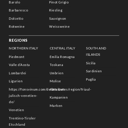
Barolo
Pinot Grigio
Barbaresco
Riesling
Dolcetto
Sauvignon
Rotweine
Weissweine
REGIONS
NORTHERN ITALY
CENTRAL ITALY
SOUTH AND
ISLANDS
Piedmont
Emilia Romagna
Sicilia
Valle d’Aosta
Toskana
Sardinien
Lombardei
Umbrien
Puglia
Ligurien
Molise
https://fonsvinum.com/de/attributes/region/friaul-
Abruzzen
julisch-venetien-
Kampanien
de/
Marken
Venetien
Trentino-Tiroler
Etschland