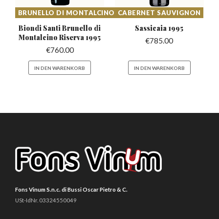
BRUNELLO DI MONTALCINO
CABERNET SAUVIGNON
Biondi Santi Brunello di
Sassicaia
1995
Montalcino Riserva 1995
€
785.00
€
760.00
IN DEN WARENKORB
IN DEN WARENKORB
Fons Vinum S.n.c. di Bussi Oscar Pietro & C.
USt-IdNr. 03324550049