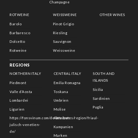
Champagne
ROTWEINE
WEISSWEINE
OTHER WINES
Barolo
Pinot Grigio
Barbaresco
Riesling
Dolcetto
Sauvignon
Rotweine
Weissweine
REGIONS
NORTHERN ITALY
CENTRAL ITALY
SOUTH AND
ISLANDS
Piedmont
Emilia Romagna
Sicilia
Valle d’Aosta
Toskana
Sardinien
Lombardei
Umbrien
Puglia
Ligurien
Molise
https://fonsvinum.com/de/attributes/region/friaul-
Abruzzen
julisch-venetien-
Kampanien
de/
Marken