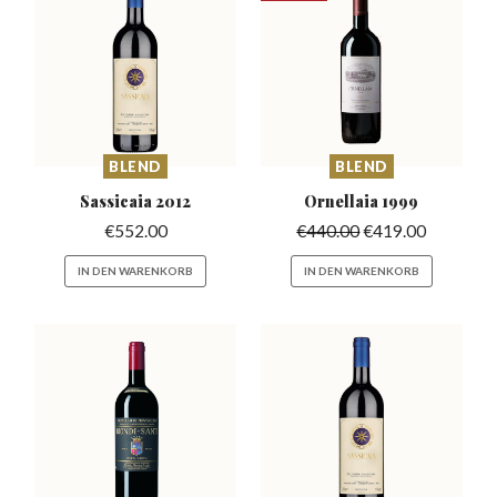
BLEND
BLEND
Sassicaia
2012
Ornellaia
1999
€
552.00
€
440.00
€
419.00
IN DEN WARENKORB
IN DEN WARENKORB