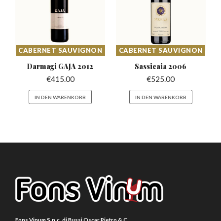
CABERNET SAUVIGNON
CABERNET SAUVIGNON
Darmagi GAJA
2012
Sassicaia
2006
€
415.00
€
525.00
IN DEN WARENKORB
IN DEN WARENKORB
Fons Vinum S.n.c. di Bussi Oscar Pietro & C.