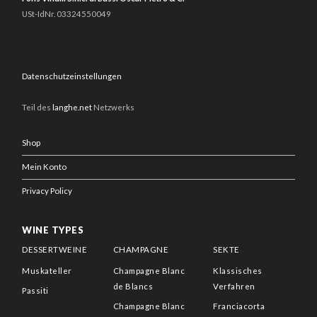
USt-IdNr. 03324550049
Datenschutzeinstellungen
Teil des
langhe.net
Netzwerks
Shop
Mein Konto
Privacy Policy
WINE TYPES
DESSERTWEINE
CHAMPAGNE
SEKTE
Muskateller
Champagne Blanc
Klassisches
de Blancs
Verfahren
Passiti
Champagne Blanc
Franciacorta