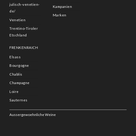
julisch-venetien-
Kampanien
de/
Marken
Venetien
Trentino-Tiroler
Etschland
FRENKENRAICH
Elsass
Bourgogne
Chablis
Champagne
Loire
Sauternes
Aussergewoehnliche Weine