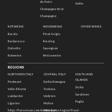
de Noirs
Sekte
Champagne Brut
Champagne
ROTWEINE
WEISSWEINE
OTHER WINES
Barolo
Pinot Grigio
Barbaresco
Riesling
Dolcetto
Sauvignon
Rotweine
Weissweine
REGIONS
NORTHERN ITALY
CENTRAL ITALY
SOUTH AND
ISLANDS
Piedmont
Emilia Romagna
Sicilia
Valle d’Aosta
Toskana
Sardinien
Lombardei
Umbrien
Puglia
Ligurien
Molise
https://fonsvinum.com/de/attributes/region/friaul-
Abruzzen