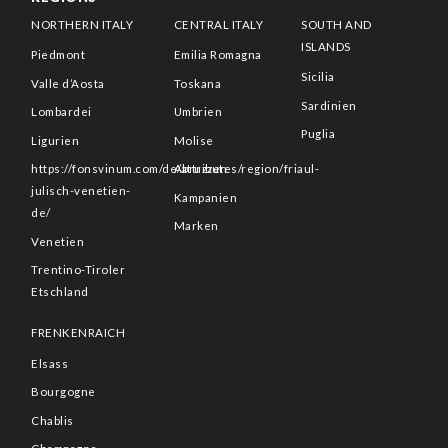
NORTHERN ITALY
CENTRAL ITALY
SOUTH AND
ISLANDS
Piedmont
Emilia Romagna
Sicilia
Valle d’Aosta
Toskana
Sardinien
Lombardei
Umbrien
Puglia
Ligurien
Molise
https://fonsvinum.com/de/attributes/region/friaul-
Abruzzen
julisch-venetien-
Kampanien
de/
Marken
Venetien
Trentino-Tiroler
Etschland
FRENKENRAICH
Elsass
Bourgogne
Chablis