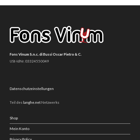
Fons Vinum S.n.c. di Bussi Oscar Pietro & C.
USt-IdNr. 03324550049
Datenschutzeinstellungen
Teil des
langhe.net
Netzwerks
Shop
Mein Konto
Privacy Policy