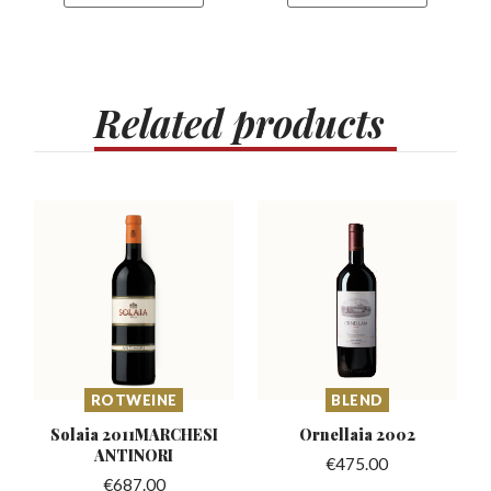
Related
products
ROTWEINE
BLEND
Solaia 2011MARCHESI
Ornellaia
2002
ANTINORI
€
475.00
€
687.00