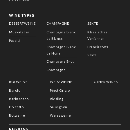
WINE TYPES
DESSERTWEINE
CHAMPAGNE
SEKTE
Muskateller
Champagne Blanc
Klassisches
de Blancs
Verfahren
Passiti
Champagne Blanc
Franciacorta
de Noirs
Sekte
Champagne Brut
Champagne
ROTWEINE
WEISSWEINE
OTHER WINES
Barolo
Pinot Grigio
Barbaresco
Riesling
Dolcetto
Sauvignon
Rotweine
Weissweine
REGIONS