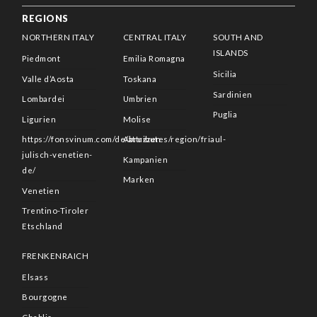
REGIONS
NORTHERN ITALY
CENTRAL ITALY
SOUTH AND
ISLANDS
Piedmont
Emilia Romagna
Sicilia
Valle d’Aosta
Toskana
Sardinien
Lombardei
Umbrien
Puglia
Ligurien
Molise
https://fonsvinum.com/de/attributes/region/friaul-
Abruzzen
julisch-venetien-
Kampanien
de/
Marken
Venetien
Trentino-Tiroler
Etschland
FRENKENRAICH
Elsass
Bourgogne