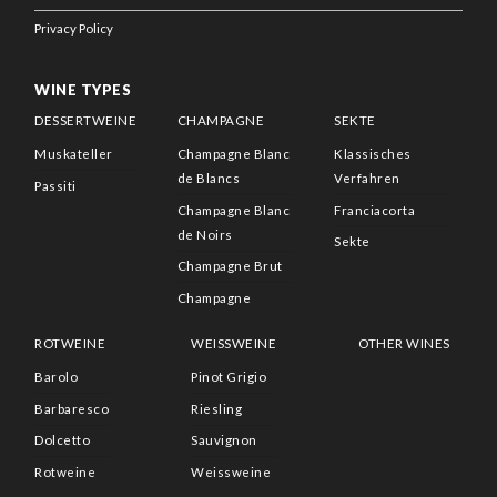
Privacy Policy
WINE TYPES
DESSERTWEINE
CHAMPAGNE
SEKTE
Muskateller
Champagne Blanc
Klassisches
de Blancs
Verfahren
Passiti
Champagne Blanc
Franciacorta
de Noirs
Sekte
Champagne Brut
Champagne
ROTWEINE
WEISSWEINE
OTHER WINES
Barolo
Pinot Grigio
Barbaresco
Riesling
Dolcetto
Sauvignon
Rotweine
Weissweine