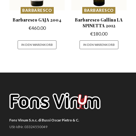
BARBARESCO
BARBARESCO
Barbaresco
GAJA 2004
Barbaresco Gallina
LA
SPINETTA 2012
€
460.00
€
180.00
IN DEN WARENKORB
IN DEN WARENKORB
Fons Vinum S.n.c. di Bussi Oscar Pietro & C.
USt-IdNr. 03324550049