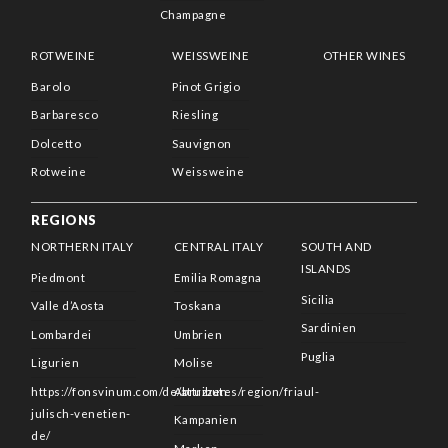
Champagne
ROTWEINE
WEISSWEINE
OTHER WINES
Barolo
Pinot Grigio
Barbaresco
Riesling
Dolcetto
Sauvignon
Rotweine
Weissweine
REGIONS
NORTHERN ITALY
CENTRAL ITALY
SOUTH AND
ISLANDS
Piedmont
Emilia Romagna
Sicilia
Valle d’Aosta
Toskana
Sardinien
Lombardei
Umbrien
Puglia
Ligurien
Molise
https://fonsvinum.com/de/attributes/region/friaul-
Abruzzen
julisch-venetien-
Kampanien
de/