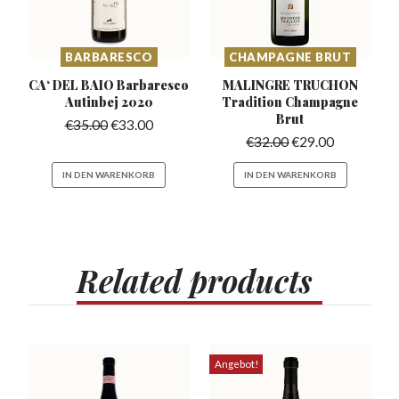
BARBARESCO
CHAMPAGNE BRUT
CA‘ DEL BAIO Barbaresco
MALINGRE TRUCHON
Autinbej 2020
Tradition
Champagne
Brut
€
35.00
€
33.00
€
32.00
€
29.00
IN DEN WARENKORB
IN DEN WARENKORB
Related
products
Angebot!