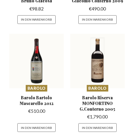
Bruno Giacosa
Giacomo Conterno 2009
€
98.82
€
490.00
IN DEN WARENKORB
IN DEN WARENKORB
BAROLO
BAROLO
Barolo Bartolo
Barolo Riserva
Mascarello
2012
MONFORTINO
G.Conterno 2005
€
510.00
€
1,790.00
IN DEN WARENKORB
IN DEN WARENKORB