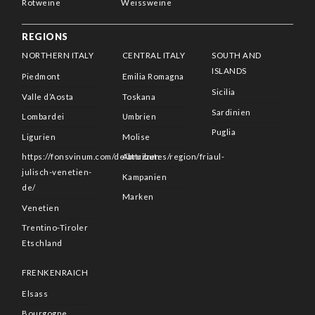
Rotweine
Weissweine
REGIONS
NORTHERN ITALY
CENTRAL ITALY
SOUTH AND
ISLANDS
Piedmont
Emilia Romagna
Sicilia
Valle d’Aosta
Toskana
Sardinien
Lombardei
Umbrien
Puglia
Ligurien
Molise
https://fonsvinum.com/de/attributes/region/friaul-
Abruzzen
julisch-venetien-
Kampanien
de/
Marken
Venetien
Trentino-Tiroler
Etschland
FRENKENRAICH
Elsass
Bourgogne