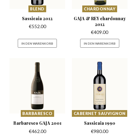
BLEND
CHARDONNAY
Sassicaia
2012
GAJA & REY chardonnay
2012
€
552.00
€
409.00
IN DEN WARENKORB
IN DEN WARENKORB
BARBARESCO
CABERNET SAUVIGNON
Barbaresco
GAJA 2001
Sassicaia
1990
€
462.00
€
980.00