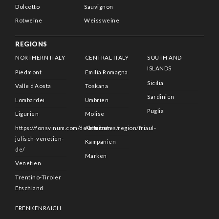
Dolcetto
Sauvignon
Rotweine
Weissweine
REGIONS
NORTHERN ITALY
CENTRAL ITALY
SOUTH AND
ISLANDS
Piedmont
Emilia Romagna
Sicilia
Valle d’Aosta
Toskana
Sardinien
Lombardei
Umbrien
Puglia
Ligurien
Molise
https://fonsvinum.com/de/attributes/region/friaul-
Abruzzen
julisch-venetien-
Kampanien
de/
Marken
Venetien
Trentino-Tiroler
Etschland
FRENKENRAICH